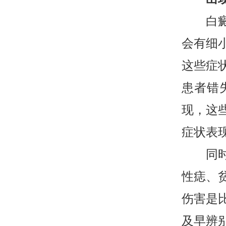
白癜风
会有细
这些症
患者错
现，这
症状表
同时还
性痣、
伤害是
及早辨