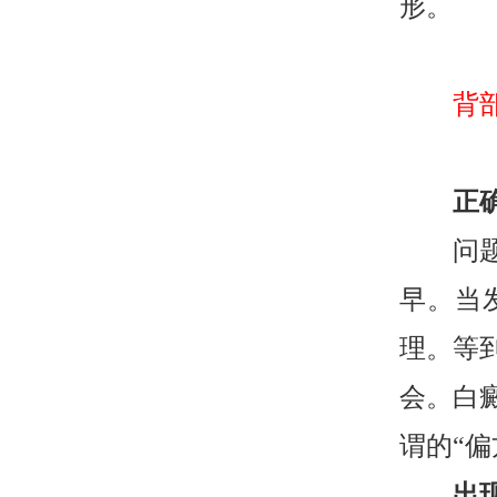
形。
背
正
问题分
早。当
理。等
会。白
谓的“
出