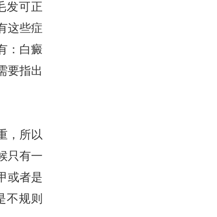
毛发可正
有这些症
有：白癜
需要指出
重，所以
候只有一
甲或者是
是不规则