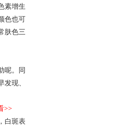
色素增生
颜色也可
常肤色三
助呢。同
早发现、
>>
，白斑表