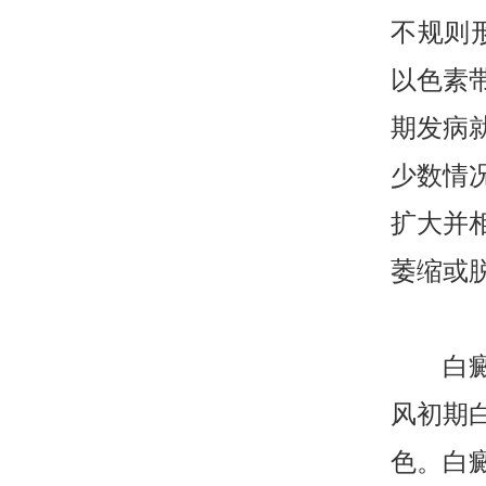
不规则
以色素
期发病
少数情
扩大并
萎缩或
白癜风
风初期
色。白