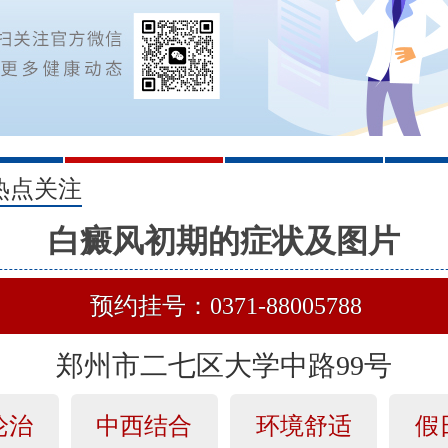
2
3
热点关注
白癜风初期的症状及图片
预约挂号：0371-88005788
郑州市二七区大学中路99号
论治
中西结合
环境舒适
假