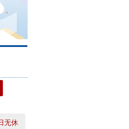
4
日无休