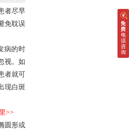
患者尽早
避免耽误
发病的时
忽视。如
患者就可
出现白斑
里>>
椭圆形或