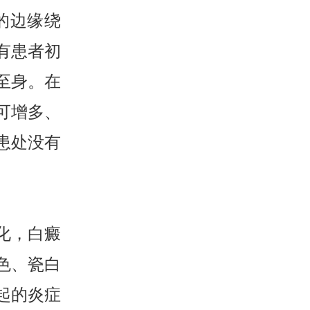
的边缘绕
有患者初
至身。在
可增多、
患处没有
化，白癜
色、瓷白
起的炎症