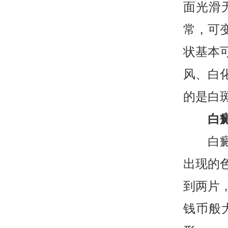
面光滑
常，可
状基本
风、白
的是白
白癜
白癜风
出现的
到两片
钱币般