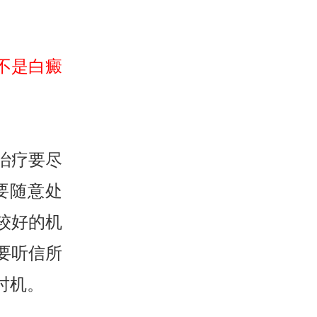
不是白癜
治疗要尽
要随意处
较好的机
要听信所
时机。