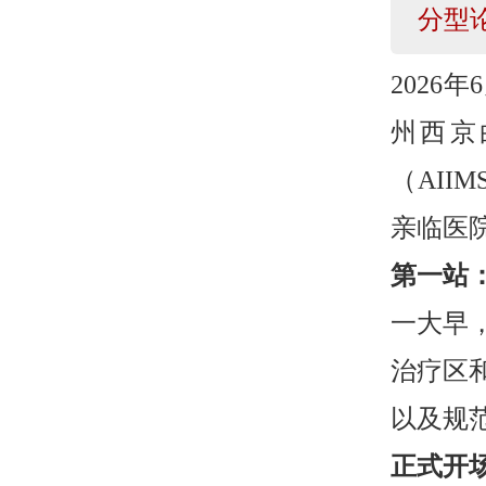
分型
2026
州西京
（AI
亲临医
第一站
一大早
治疗区
以及规
正式开