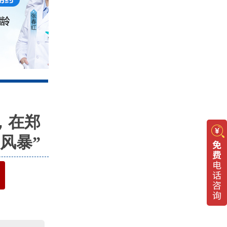
4
，在郑
风暴”