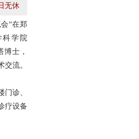
日无休
流会”在郑
学科学院
塔博士，
术交流。
楼门诊、
诊疗设备