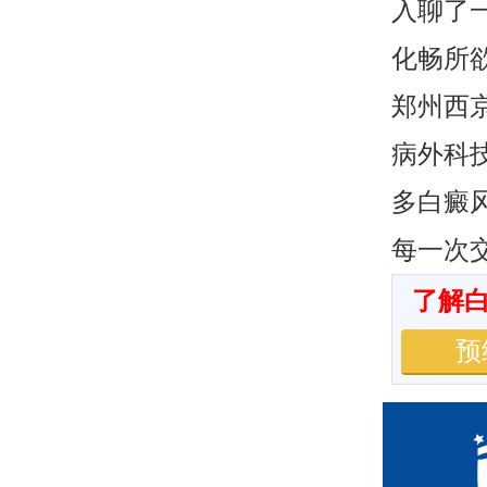
入聊了
化畅所
郑州西
病外科
多白癜
每一次
了解
预