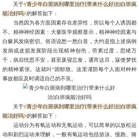
关于
<青少年白斑病到哪里治疗[带来什么好治]白班疯
能冶好吗>
的解答如下：
当然因为各方面因素存在差异性，所以每个人诱因都
不。精神神经因素：大量医学观察显示，精神神经因素与
白癜风发病密切。俗语说愁一愁白首，大约是指上述病例
发病或皮损发展阶段出现精神创伤，劳累过度，思绪万
千，病后忧思不安，甚至废寝忘食，通宵达旦，寐便梦扰
的精神紧张。这就叫“因郁致。这里谨防每个人面对种种
事故都应及时调适自己的不良。
关于
<青少年白斑病到哪里治疗[带来什么好治]白班疯
能冶好吗>
的解答如下：
运动分为有氧运动和无氧运动，可以简单的以放松运
动和剧烈运动来理解，一般有氧运动包括游泳、慢跑、骑