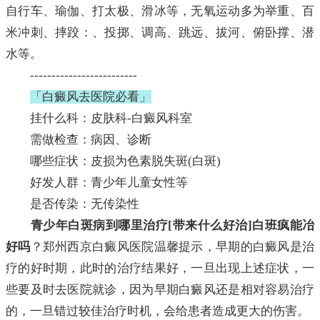
自行车、瑜伽、打太极、滑冰等，无氧运动多为举重、百
米冲刺、摔跤：、投掷、调高、跳远、拔河、俯卧撑、潜
水等。
-------------------------
「白癜风去医院必看」
挂什么科：皮肤科-白癜风科室
需做检查：病因、诊断
哪些症状：皮损为色素脱失斑(白斑)
好发人群：青少年儿童女性等
是否传染：无传染性
青少年白斑病到哪里治疗[带来什么好治]白班疯能冶
好吗
？郑州西京白癜风医院温馨提示，早期的白癜风是治
疗的好时期，此时的治疗结果好，一旦出现上述症状，一
些要及时去医院就诊，因为早期白癜风还是相对容易治疗
的，一旦错过较佳治疗时机，会给患者造成更大的伤害。