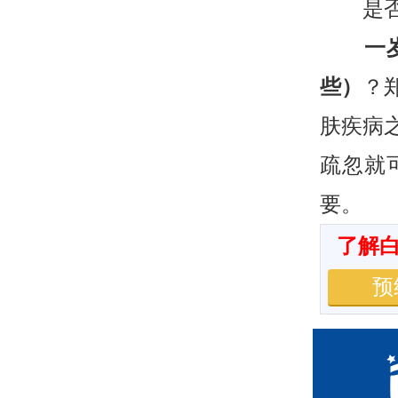
是否传
一岁
些）
？
肤疾病
疏忽就
要。
了解
预