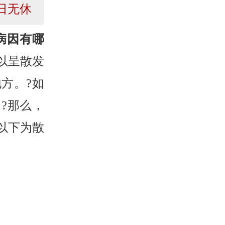
日无休
病因有哪
以呈散发
方。?如
?那么，
以下为散