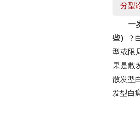
分型
一
些）
？
型或限
果是散
散发型
发型白