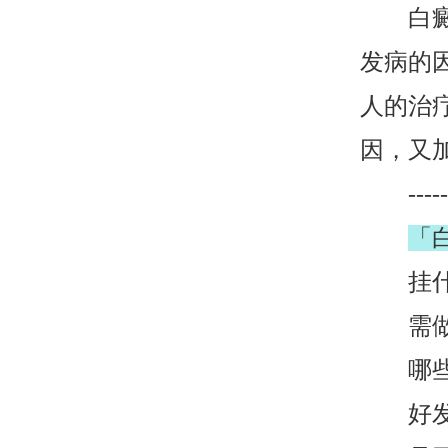
白癜风
发病的
人的治
因，又
--------
「
挂什么
需做检
哪些症
好发人