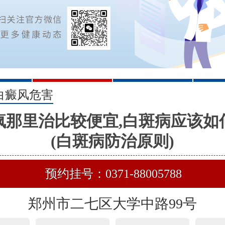
2
3
白癜风危害
疯那里治比较便宜,白斑病应该如
(白斑病防治原则)
预约挂号：0371-88005788
郑州市二七区大学中路99号