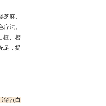
黑芝麻、
色疗法。
山楂、樱
充足，提
治疗(白