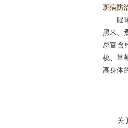
斑病防治
腥味、
黑米、
忌富含
桃、草
高身体
关