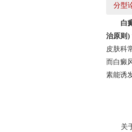
分型
白
治原则)
皮肤科
而白癜
素能诱
关