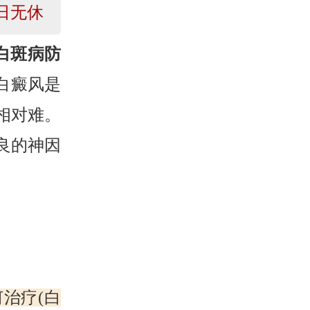
日无休
白斑病防
白癜风是
相对难。
良的神因
治疗(白