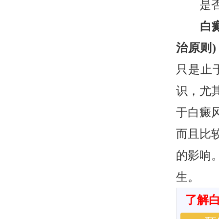
是否传
白癫
治原则)
只是止
识，尤
于白癜
而且比
的影响
生。
了解