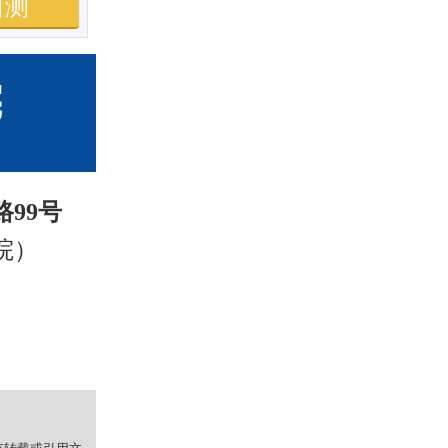
自测
99号
院）