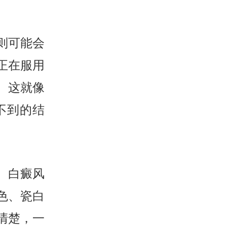
则可能会
正在服用
。这就像
不到的结
。白癜风
色、瓷白
清楚，一