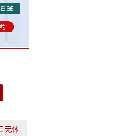
4
日无休