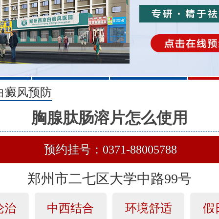
2
3
白癜风预防
胸腺肽肠溶片怎么使用
预约挂号：0371-88005788
郑州市二七区大学中路99号
论治
中西结合
环境舒适
假