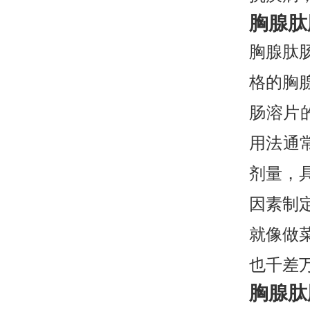
胸腺肽
胸腺肽
格的胸
肠溶片的
用法通常
剂量，
因素制
就像做
也千差
胸腺肽