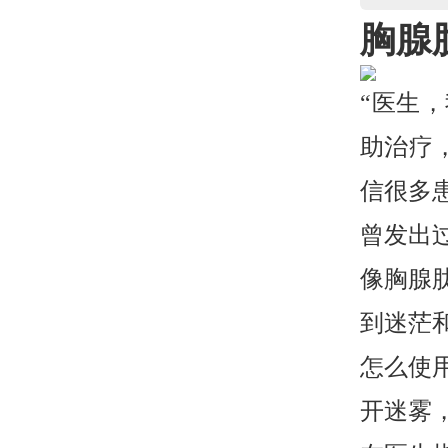
胸腺
“医生
助治疗
信很多
曾发出
像胸腺
到迷茫
怎么使
开迷雾