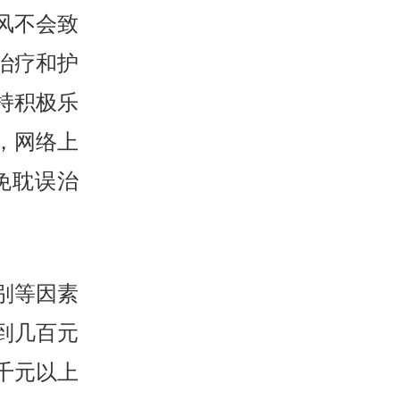
风不会致
治疗和护
持积极乐
，网络上
免耽误治
别等因素
到几百元
千元以上