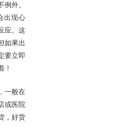
不例外。
会出现心
反应。这
但如果出
定要立即
着！
，一般在
店或医院
货，好货