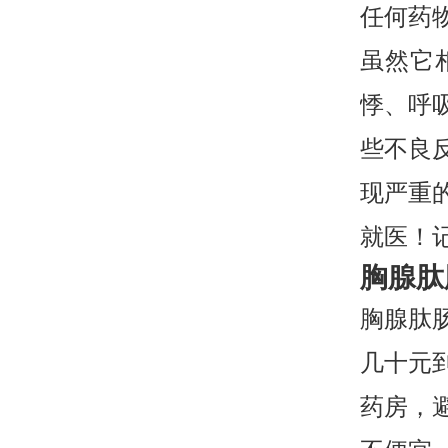
任何药
虽然它
悸、呼
些不良
现严重
就医！
胸腺肽
胸腺肽
几十元
药房，