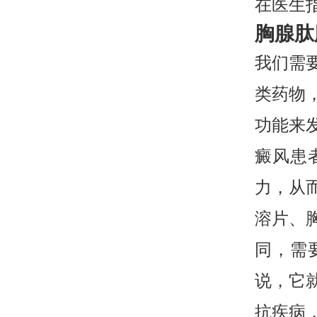
在医生
胸腺肽
我们需
类药物
功能来
癜风患
力，从
溶片、
同，需
说，它
抗疾病