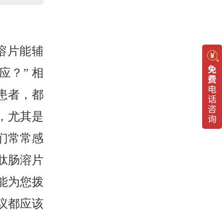
溶片能辅
？” 相
患者，都
，尤其是
们常常感
肽肠溶片
能为您拨
议都应该