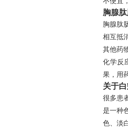
不便宜
胸腺肽
胸腺肽
相互抵
其他药
化学反
果，用
关于白
很多患
是一种
色、淡