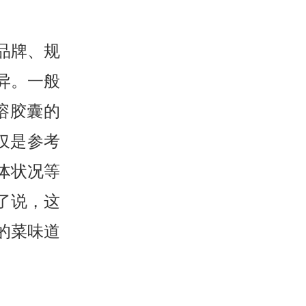
品牌、规
异。一般
肠溶胶囊的
仅仅是参考
体状况等
了说，这
的菜味道