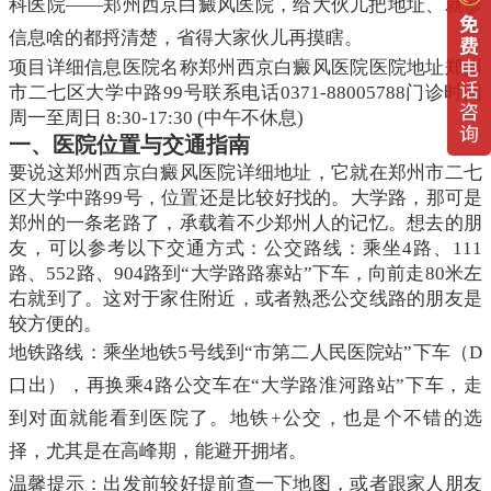
科医院——郑州西京白癜风医院，给大伙儿把地址、就诊
信息啥的都捋清楚，省得大家伙儿再摸瞎。
项目详细信息医院名称郑州西京白癜风医院医院地址郑州
市二七区大学中路99号联系电话0371-88005788门诊时间
周一至周日 8:30-17:30 (中午不休息)
一、医院位置与交通指南
要说这郑州西京白癜风医院详细地址，它就在郑州市二七
区大学中路99号，位置还是比较好找的。大学路，那可是
郑州的一条老路了，承载着不少郑州人的记忆。想去的朋
友，可以参考以下交通方式：公交路线：乘坐4路、111
路、552路、904路到“大学路路寨站”下车，向前走80米左
右就到了。这对于家住附近，或者熟悉公交线路的朋友是
较方便的。
地铁路线：乘坐地铁5号线到“市第二人民医院站”下车（D
口出），再换乘4路公交车在“大学路淮河路站”下车，走
到对面就能看到医院了。地铁+公交，也是个不错的选
择，尤其是在高峰期，能避开拥堵。
温馨提示：出发前较好提前查一下地图，或者跟家人朋友