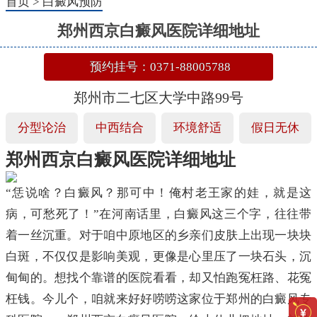
首页
>
白癜风预防
郑州西京白癜风医院详细地址
预约挂号：0371-88005788
郑州市二七区大学中路99号
分型论治
中西结合
环境舒适
假日无休
郑州西京白癜风医院详细地址
“恁说啥？白癜风？那可中！俺村老王家的娃，就是这
病，可愁死了！”在河南话里，白癜风这三个字，往往带
着一丝沉重。对于咱中原地区的乡亲们皮肤上出现一块块
白斑，不仅仅是影响美观，更像是心里压了一块石头，沉
甸甸的。想找个靠谱的医院看看，却又怕跑冤枉路、花冤
枉钱。今儿个，咱就来好好唠唠这家位于郑州的白癜风专