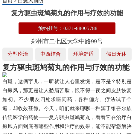
首页
>
白癜风预防
复方驱虫斑鸠菊丸的作用与疗效的功能
预约挂号：0371-88005788
郑州市二七区大学中路99号
分型论治
中西结合
环境舒适
假日无休
复方驱虫斑鸠菊丸的作用与疗效的功能
白斑，这俩字儿，一听就让人心里发慌，是不是？特别是
白癜风，那更是让人愁眉苦脸，恨不得一夜之间皮肤恢复
如初。不少朋友四处求医问药，各种偏方、疗法试了个
遍，却收效甚微。今天，咱们就来聊聊一种源于维吾尔族
传统医学的药物——复方驱虫斑鸠菊丸，看看它在治疗白
癜风方面到底有哪些作用和治疗的效果，能不能帮您解决