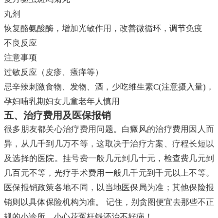
丸剂
恢复酪氨酸酶，增加光敏作用，改善微循环，调节免疫
不良反应
注意事项
过敏反应（皮疹、瘙痒等）
忌辛辣刺激食物、发物、酒，少吃维生素C(注意摄入量)，
孕妇哺乳期妇女儿童老年人慎用
五、治疗费用及医保报销
很多朋友都关心治疗费用问题。白癜风的治疗费用因人而
异，从几千到几万不等，这取决于治疗方案、疗程长短以
及选择的医院。挂号费一般几元到几十元，检查费几元到
几百元不等，光疗手术费用一般几千元到千元以上不等。
医保报销政策各地不同，以当地医保局为准；其他保险报
销则以具体保险机构为准。 记住，别贪图便宜去那些不正
规的小诊所，小心花冤枉钱还治不好病！