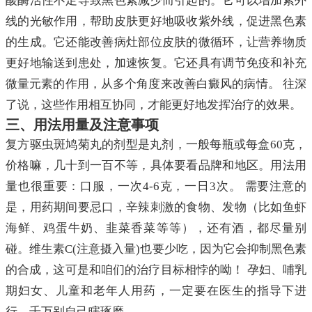
酸酶活性不足导致黑色素减少而引起的。它可以增加紫外
线的光敏作用，帮助皮肤更好地吸收紫外线，促进黑色素
的生成。它还能改善病灶部位皮肤的微循环，让营养物质
更好地输送到患处，加速恢复。它还具有调节免疫和补充
微量元素的作用，从多个角度来改善白癜风的病情。 往深
了说，这些作用相互协同，才能更好地发挥治疗的效果。
三、用法用量及注意事项
复方驱虫斑鸠菊丸的剂型是丸剂，一般每瓶或每盒60克，
价格嘛，几十到一百不等，具体要看品牌和地区。用法用
量也很重要：口服，一次4-6克，一日3次。 需要注意的
是，用药期间要忌口，辛辣刺激的食物、发物（比如鱼虾
海鲜、鸡蛋牛奶、韭菜香菜等等），还有酒，都尽量别
碰。维生素C(注意摄入量)也要少吃，因为它会抑制黑色素
的合成，这可是和咱们的治疗目标相悖的呦！ 孕妇、哺乳
期妇女、儿童和老年人用药，一定要在医生的指导下进
行，千万别自己瞎琢磨。