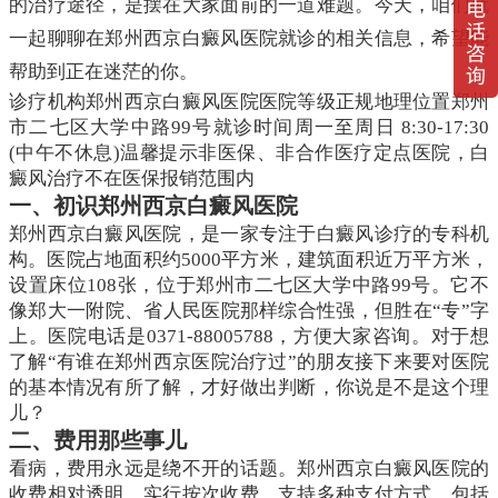
的治疗途径，是摆在大家面前的一道难题。今天，咱们就
一起聊聊在郑州西京白癜风医院就诊的相关信息，希望能
帮助到正在迷茫的你。
诊疗机构郑州西京白癜风医院医院等级正规地理位置郑州
市二七区大学中路99号就诊时间周一至周日 8:30-17:30
(中午不休息)温馨提示非医保、非合作医疗定点医院，白
癜风治疗不在医保报销范围内
一、初识郑州西京白癜风医院
郑州西京白癜风医院，是一家专注于白癜风诊疗的专科机
构。医院占地面积约5000平方米，建筑面积近万平方米，
设置床位108张，位于郑州市二七区大学中路99号。它不
像郑大一附院、省人民医院那样综合性强，但胜在“专”字
上。医院电话是0371-88005788，方便大家咨询。对于想
了解“有谁在郑州西京医院治疗过”的朋友接下来要对医院
的基本情况有所了解，才好做出判断，你说是不是这个理
儿？
二、费用那些事儿
看病，费用永远是绕不开的话题。郑州西京白癜风医院的
收费相对透明，实行按次收费，支持多种支付方式，包括