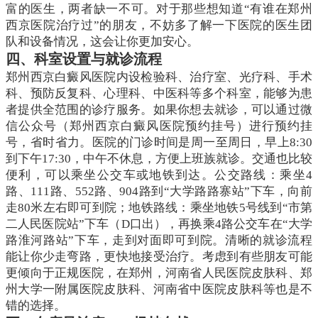
富的医生，两者缺一不可。对于那些想知道“有谁在郑州
西京医院治疗过”的朋友，不妨多了解一下医院的医生团
队和设备情况，这会让你更加安心。
四、科室设置与就诊流程
郑州西京白癜风医院内设检验科、治疗室、光疗科、手术
科、预防反复科、心理科、中医科等多个科室，能够为患
者提供全范围的诊疗服务。如果你想去就诊，可以通过微
信公众号（郑州西京白癜风医院预约挂号）进行预约挂
号，省时省力。医院的门诊时间是周一至周日，早上8:30
到下午17:30，中午不休息，方便上班族就诊。交通也比较
便利，可以乘坐公交车或地铁到达。公交路线：乘坐4
路、111路、552路、904路到“大学路路寨站”下车，向前
走80米左右即可到院；地铁路线：乘坐地铁5号线到“市第
二人民医院站”下车（D口出），再换乘4路公交车在“大学
路淮河路站”下车，走到对面即可到院。清晰的就诊流程
能让你少走弯路，更快地接受治疗。考虑到有些朋友可能
更倾向于正规医院，在郑州，河南省人民医院皮肤科、郑
州大学一附属医院皮肤科、河南省中医院皮肤科等也是不
错的选择。