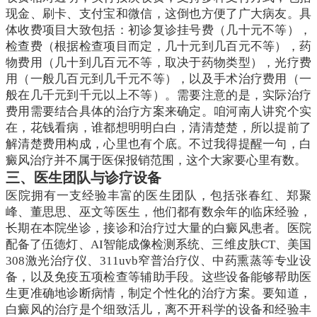
现金、刷卡、支付宝和微信，这倒也方便了广大病友。具
体收费项目大致包括：初诊复诊挂号费（几十元不等），
检查费（根据检查项目而定，几十元到几百元不等），药
物费用（几十到几百元不等，取决于药物类型），光疗费
用（一般几百元到几千元不等），以及手术治疗费用（一
般在几千元到千元以上不等）。需要注意的是，实际治疗
费用需要结合具体的治疗方案来确定。咱河南人讲究个实
在，花钱看病，谁都想明明白白，清清楚楚，所以提前了
解清楚费用构成，心里也有个底。不过我得提醒一句，白
癜风治疗并不属于医保报销范围，这个大家要心里有数。
三、医生团队与诊疗设备
医院拥有一支经验丰富的医生团队，包括张春红、郑聚
峰、董思思、巫文等医生，他们都有数余年的临床经验，
长期在本院坐诊，接诊和治疗过大量的白癜风患者。医院
配备了伍德灯、AI智能成像检测系统、三维皮肤CT、美国
308激光治疗仪、311uvb窄普治疗仪、中药熏蒸等专业设
备，以及免疫五项检查等辅助手段。这些设备能够帮助医
生更准确地诊断病情，制定个性化的治疗方案。要知道，
白癜风的治疗是个细致活儿，离不开科学的设备和经验丰