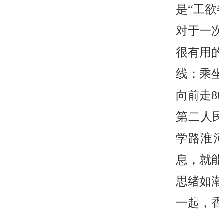
是“工
对于一
很有用
线：乘坐
向前走
第二人
学路淮
息，就
思绪如
一起，