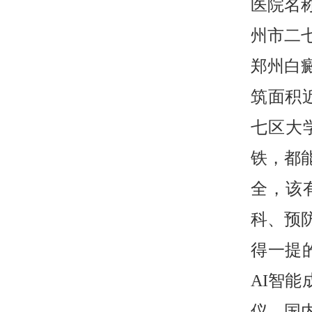
医院名
州市二
郑州白癜
筑面积
七区大
铁，都
全，该
科、预
得一提
AI智能
仪，国内