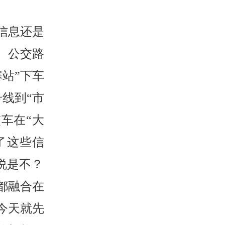
信息还是
。公交路
寨站”下车
线到“市
车在“大
了这些信
说是不？
都融合在
今天就先