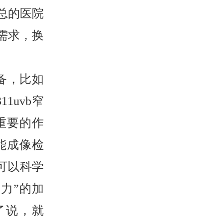
总的医院
需求，换
备，比如
1uvb窄
重要的作
能成像检
可以科学
力”的加
了说，就