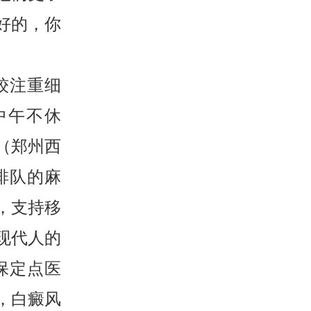
好的，你
较注重细
，中午不休
（郑州西
排队的麻
，支持移
现代人的
保定点医
，白癜风