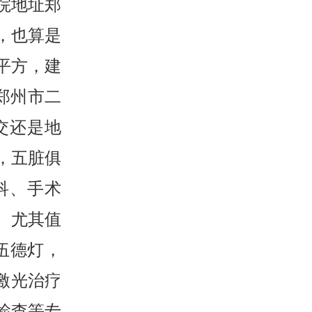
院地址郑
，也算是
0平方，建
郑州市二
交还是地
，五脏俱
科、手术
。尤其值
伍德灯，
8激光治疗
项检查等专