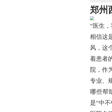
郑州
“医生
相信这
风，这
着患者
院，作
专业、
哪些帮
是“中不