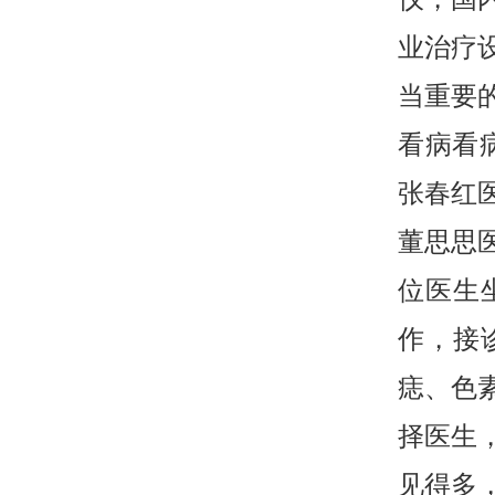
业治疗
当重要
看病看
张春红
董思思
位医生
作，接
痣、色
择医生
见得多