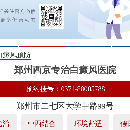
2
3
白癜风预防
郑州西京专治白癜风医院
预约挂号：0371-88005788
郑州市二七区大学中路99号
论治
中西结合
环境舒适
假