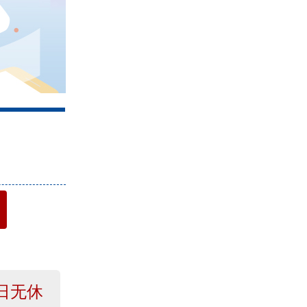
4
日无休