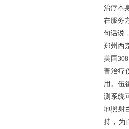
治疗本
在服务
句话说
郑州西
美国30
普治疗
用。伍
测系统
地照射
持，为