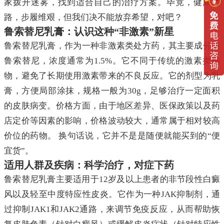
家拨开迷雾，找到适合自己的治疗方案。毕竟，健康之
路，步履维艰，但我们决不能放弃希望，对吧？
鲁索替尼乳膏：认识这种“非激素”新星
鲁索替尼乳膏，作为一种非激素类处方药，其主要成分为
鲁索替尼，浓度通常为1.5%。它不同于传统的激素类药
物，避免了长期使用激素带来的不良反应。它的剂型为乳
膏，方便局部涂抹，规格一般为30g，足够治疗一定面积
的皮肤病变。价格方面，由于地区差异、医保政策以及药
店定价等因素的影响，价格波动较大，通常属于相对较高
价位的药物。 换句话说，它并不是是随便就能买到的“便
宜货”。
适用人群及疾病：科学治疗，对症下药
鲁索替尼乳膏主要适用于12岁及以上患者的非节段性白癜
风以及轻至中度特应性皮炎。它作为一种JAK抑制剂，通
过抑制JAK1和JAK2通路，来调节免疫反应，从而帮助恢