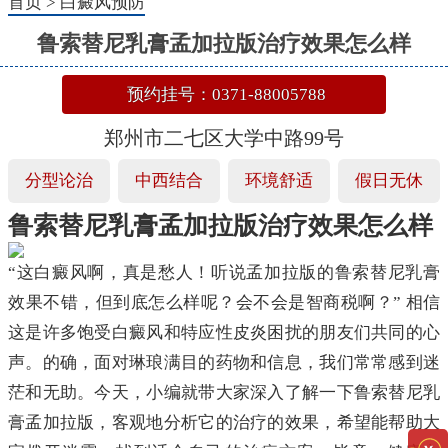
首页
>
白癜风预防
鲁索替尼乳膏孟加拉版治疗效果怎么样
预约挂号：0371-88005788
郑州市二七区大学中路99号
分型论治
中西结合
环境舒适
假日无休
鲁索替尼乳膏孟加拉版治疗效果怎么样
“这白癜风啊，真是愁人！听说孟加拉版的鲁索替尼乳膏
效果不错，但到底怎么样呢？会不会是智商税啊？” 相信
这是许多饱受白癜风和特应性皮炎困扰的朋友们共同的心
声。的确，面对琳琅满目的药物和信息，我们常常感到迷
茫和无助。今天，小编就带大家深入了解一下鲁索替尼乳
膏孟加拉版，客观地分析它的治疗的效果，希望能帮助大