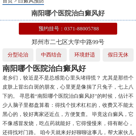
首页
>
白癜风预防
南阳哪个医院治白癜风好
预约挂号：0371-88005788
郑州市二七区大学中路99号
分型论治
中西结合
环境舒适
假日无休
南阳哪个医院治白癜风好
老乡们，较近是不是总感觉心里头堵得慌？ 尤其是那些个
皮肤上冒出白斑的朋友，心里更是像揣了只兔子，七上八
下的。 寻思着“南阳哪个医院治白癜风好”的时候，估计不
少人脑子里都盘算着：得找个技术杠杠的，收费又不能太
黑心的，较好离家还近点，方便复查。 毕竟这白癜风，它
不像感冒发烧，吃点药就能好，它得慢慢来，得有耐心，
还得找对门路。 咱今天就来好好聊聊这事儿，帮大家伙儿