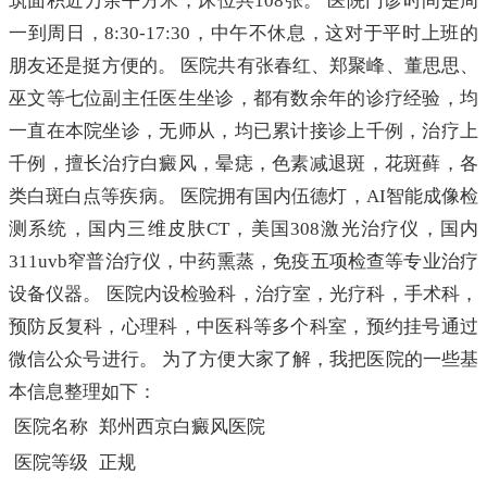
筑面积近万余平方米，床位共108张。 医院门诊时间是周
一到周日，8:30-17:30，中午不休息，这对于平时上班的
朋友还是挺方便的。 医院共有张春红、郑聚峰、董思思、
巫文等七位副主任医生坐诊，都有数余年的诊疗经验，均
一直在本院坐诊，无师从，均已累计接诊上千例，治疗上
千例，擅长治疗白癜风，晕痣，色素减退斑，花斑藓，各
类白斑白点等疾病。 医院拥有国内伍德灯，AI智能成像检
测系统，国内三维皮肤CT，美国308激光治疗仪，国内
311uvb窄普治疗仪，中药熏蒸，免疫五项检查等专业治疗
设备仪器。 医院内设检验科，治疗室，光疗科，手术科，
预防反复科，心理科，中医科等多个科室，预约挂号通过
微信公众号进行。 为了方便大家了解，我把医院的一些基
本信息整理如下：
医院名称
郑州西京白癜风医院
医院等级
正规