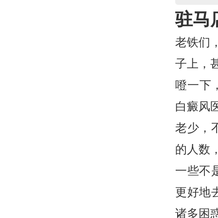
驻马
老铁们
子上，
噔一下
白癜风
老少，
的人数
一些不
更好地
诸多困