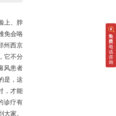
脸上、脖
难免会咯
郑州西京
，它不分
癜风患者
的是，这
对，才能
的诊疗有
到大家。