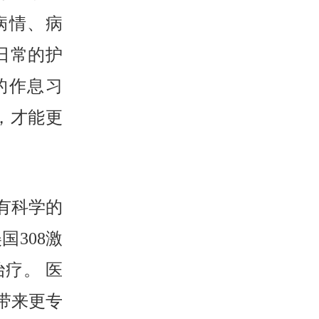
病情、病
日常的护
的作息习
，才能更
有科学的
308激
疗。 医
带来更专