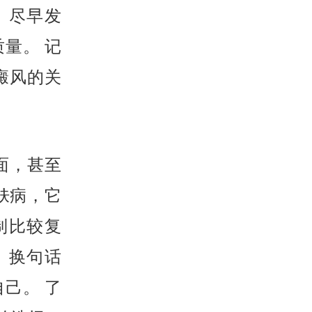
 尽早发
量。 记
癜风的关
面，甚至
肤病，它
制比较复
 换句话
己。 了