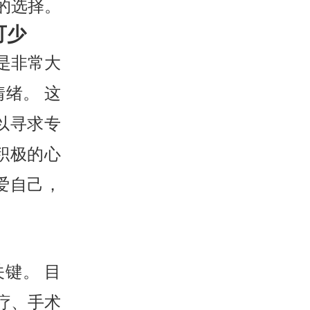
的选择。
可少
是非常大
绪。 这
以寻求专
积极的心
爱自己，
键。 目
疗、手术