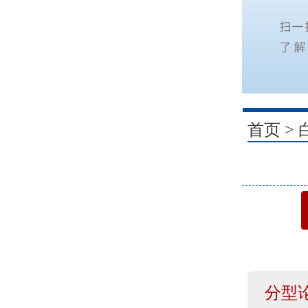
1
首页
>
分型