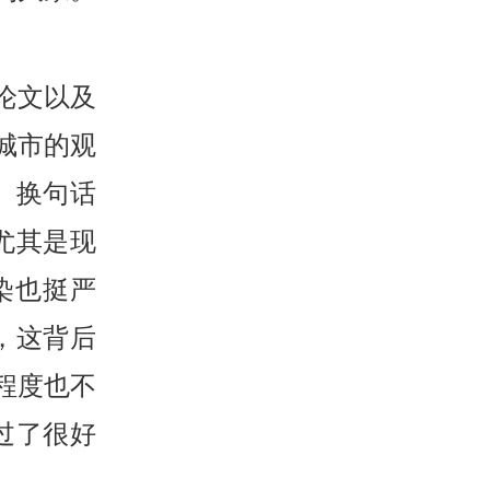
论文以及
城市的观
 换句话
尤其是现
染也挺严
，这背后
程度也不
过了很好