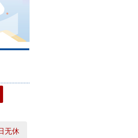
4
日无休