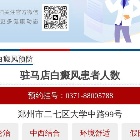
2
3
白癜风预防
驻马店白癜风患者人数
预约挂号：0371-88005788
郑州市二七区大学中路99号
论治
中西结合
环境舒适
假