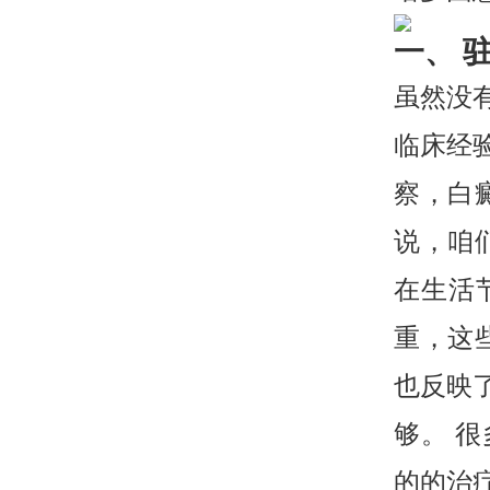
一、 
虽然没
临床经
察，白
说，咱
在生活
重，这
也反映
够。 
的的治