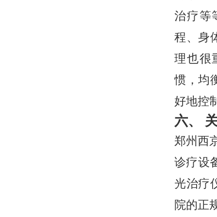
治疗等
程、身
理也很
惯，均
好地控
六、 
郑州西
诊疗设
光治疗
院的正