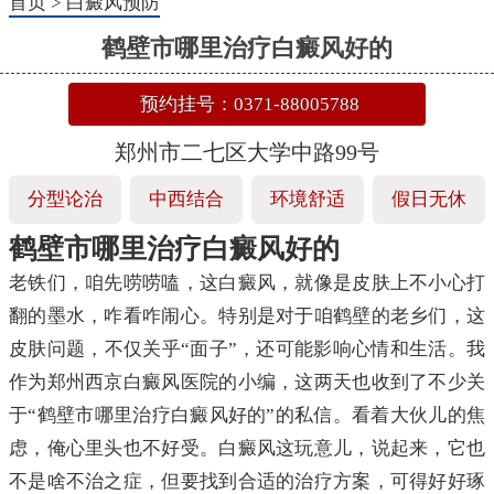
首页
>
白癜风预防
鹤壁市哪里治疗白癜风好的
预约挂号：0371-88005788
郑州市二七区大学中路99号
分型论治
中西结合
环境舒适
假日无休
鹤壁市哪里治疗白癜风好的
老铁们，咱先唠唠嗑，这白癜风，就像是皮肤上不小心打
翻的墨水，咋看咋闹心。特别是对于咱鹤壁的老乡们，这
皮肤问题，不仅关乎“面子”，还可能影响心情和生活。我
作为郑州西京白癜风医院的小编，这两天也收到了不少关
于“鹤壁市哪里治疗白癜风好的”的私信。看着大伙儿的焦
虑，俺心里头也不好受。白癜风这玩意儿，说起来，它也
不是啥不治之症，但要找到合适的治疗方案，可得好好琢