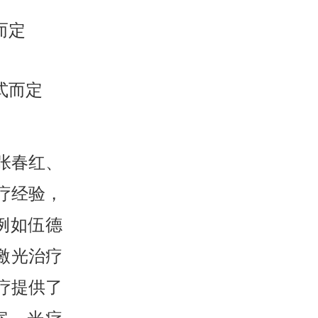
而定
式而定
张春红、
疗经验，
例如伍德
8激光治疗
治疗提供了