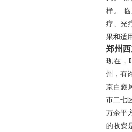
样。 
疗、光
果和适
郑州西
现在，
州，有
京白癜
市二七区
万余平
的收费