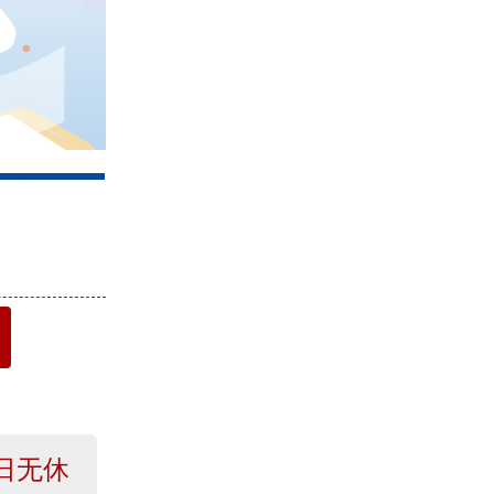
4
日无休