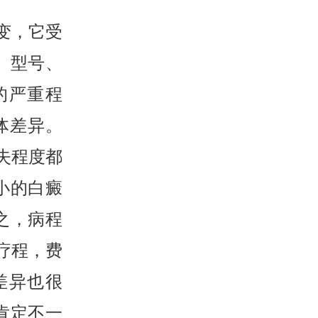
变，它受
、型号、
的严重程
体差异。
失程度都
小的白癜
之，病程
疗程，费
差异也很
肯定不一