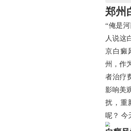
郑州
“俺是
人说这
京白癜
州，作
者治疗
影响美
扰，重
呢？ 