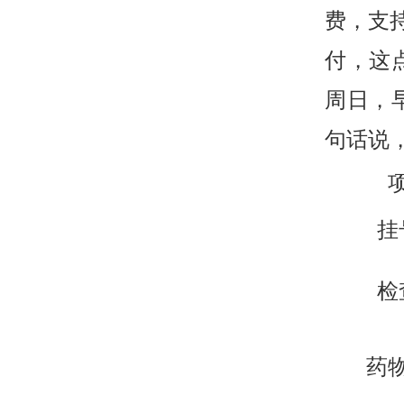
费，支
付，这
周日，早
句话说
挂
检
药