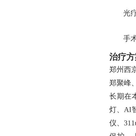
光
手
治疗方
郑州西
郑聚峰
长期在
灯、AI
仪、31