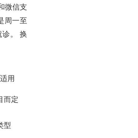
和微信支
是周一至
就诊。 换
适用
目而定
类型