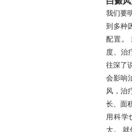
白癜风
我们要
到多种
配置。
度、治
往深了
会影响
风，治
长、面
用科学
大。 