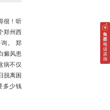
得很！听
个郑州西
询。 郑
白癜风患
这病不仅
日脱离困
要多少钱