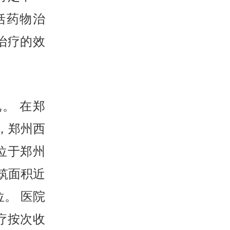
括药物治
治疗的效
。 在郑
，郑州西
位于郑州
建筑面积近
。 医院
疗按次收