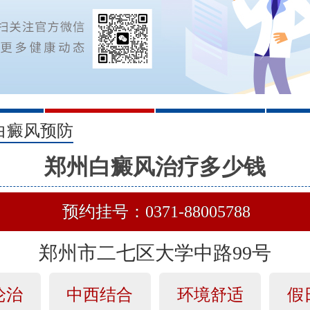
2
3
白癜风预防
郑州白癜风治疗多少钱
预约挂号：0371-88005788
郑州市二七区大学中路99号
论治
中西结合
环境舒适
假