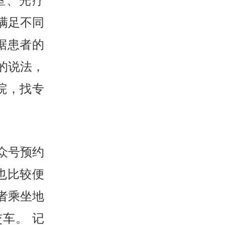
室、光疗
满足不同
据患者的
的说法，
院，找专
众号预约
也比较便
者乘坐地
车。 记