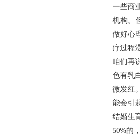
一些商
机构。
做好心
疗过程
咱们再
色有乳
微发红
能会引
结婚生
50%