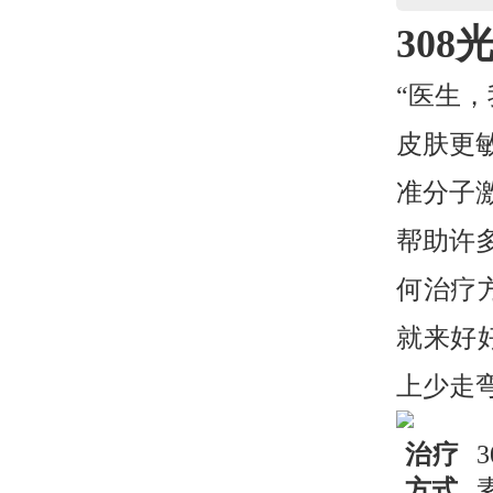
308
“医生
皮肤更
准分子
帮助许
何治疗
就来好
上少走
治疗
方式