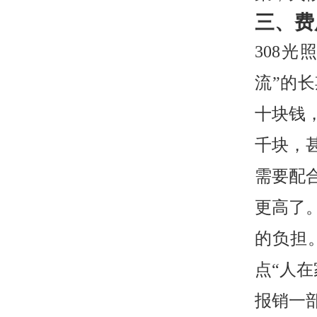
三、费
308
流”的
十块钱
千块，
需要配
更高了
的负担
点“人
报销一