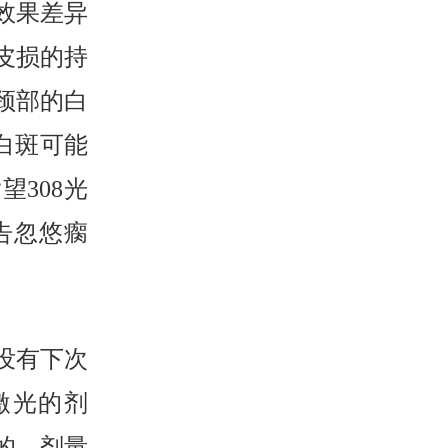
效果差异
皮损的持
颈部的白
白斑可能
308光
告忽悠瘸
没有下次
激光的剂
的。剂量