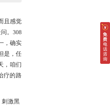
而且感觉
。308
一，确实
但是，任
天，咱们
治疗的路
，刺激黑