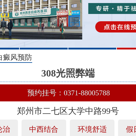
2
3
白癜风预防
308光照弊端
预约挂号：0371-88005788
郑州市二七区大学中路99号
论治
中西结合
环境舒适
假