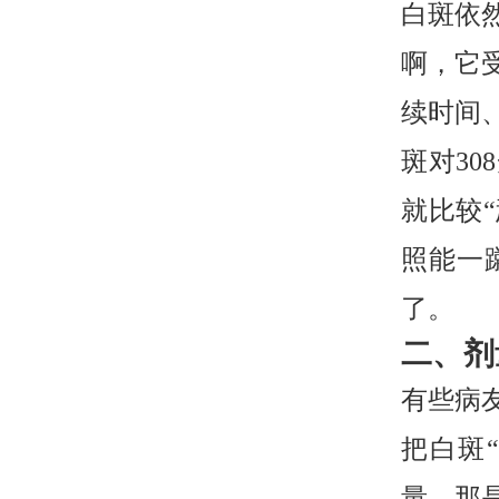
白斑依
啊，它
续时间
斑对3
就比较
照能一
了。
二、剂
有些病
把白斑
量，那