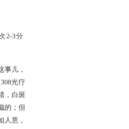
2-3分
这事儿，
08光疗
错，白斑
滋的；但
如人意，