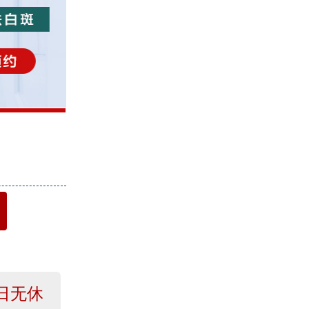
4
日无休