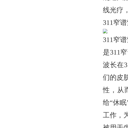
线光疗
311窄
311窄
是31
波长在
们的皮
性，从
给“休
工作，
被用于