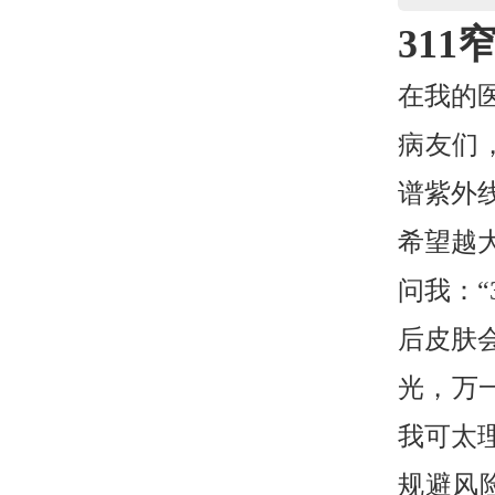
31
在我的
病友们
谱紫外
希望越
问我：
后皮肤
光，万
我可太
规避风