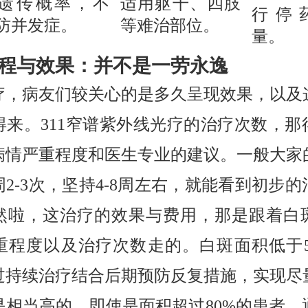
5%遗传概率，不
适用躯干、四肢
行停
防并发症。
等难治部位。
量。
程与效果：并不是一劳永逸
疗，病友们较关心的是多久呈现效果，以及
得来。311窄谱紫外线光疗的治疗次数，那
病情严重程度和医生专业的建议。一般大家
2-3次，坚持4-8周左右，就能看到初步
然啦，这治疗的效果与费用，那是跟着白
重程度以及治疗次数走的。白斑面积低于5
过持续治疗结合后期预防反复措施，实现尽
是相当高的。即使是面积超过80%的患者，