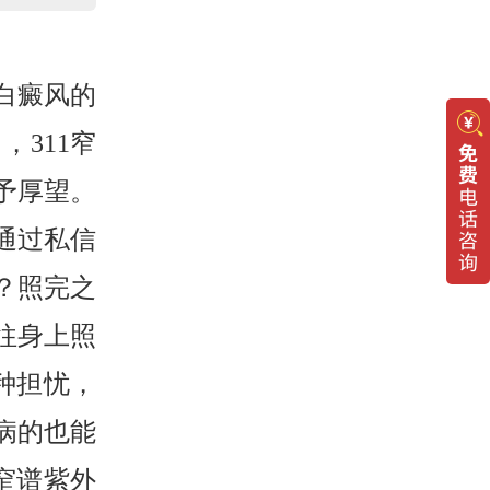
白癜风的
311窄
予厚望。
通过私信
？照完之
往身上照
种担忧，
病的也能
窄谱紫外