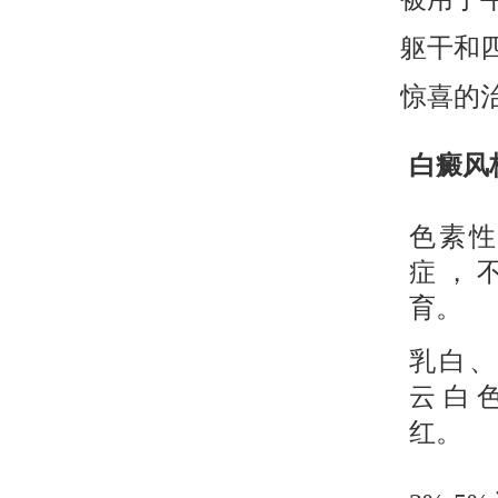
躯干和
惊喜的治
白癜风
色素性
症，
育。
乳白、
云白
红。