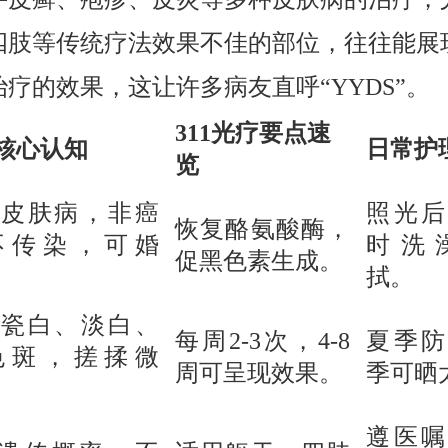
四肢等传统疗法效果不佳的部位，往往能展
疗的效果，这让许多病友直呼“YYDS”。
311光疗要点速
核心认知
日常护
览
皮肤病，非癌
照光后
恢复酪氨酸酶，
不传染，可婚
时洗
促黑色素生成。
拭。
瓷白、淡白、
每周2-3次，4-8
夏季防
色斑，搓揉微
周可呈现效果。
季可晒
遵医嘱