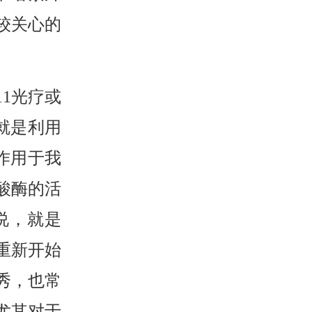
较关心的
11光疗或
就是利用
作用于我
酸酶的活
说，就是
重新开始
秀，也常
尤其对于