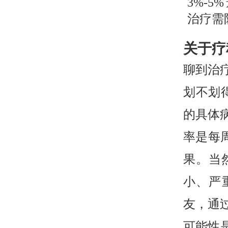
3%-
治疗需
关于疗
聊到治
划不划
的具体
率是每周
果。当
小、严
友，通
可能性