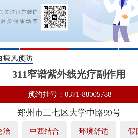
2
3
白癜风预防
311窄谱紫外线光疗副作用
预约挂号：0371-88005788
郑州市二七区大学中路99号
论治
中西结合
环境舒适
假