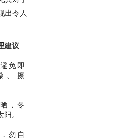
现出令人
理建议
避免即
澡、擦
晒，冬
太阳。
，勿自