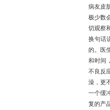
病友皮
极少数
切观察
换句话
的。医
和时间
不良反
澡，更
一个缓
复的产