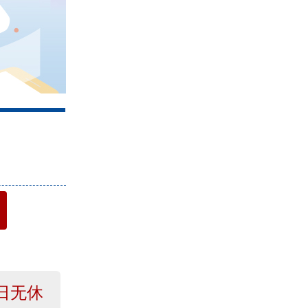
4
日无休