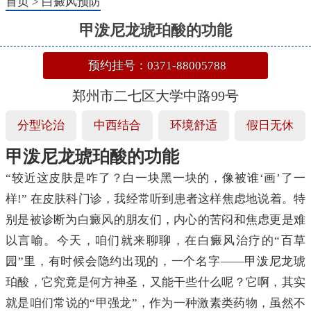
首页
>
白癜风预防
甲泼尼龙琥珀酸的功能
预约挂号：0371-88005788
郑州市二七区大学中路99号
分型论治
中西结合
环境舒适
假日无休
甲泼尼龙琥珀酸的功能
“较近这皮肤是咋了？白一块黑一块的，像被谁‘画’了一
样!” 在皮肤科门诊，我经常听到患者这样焦虑地说着。特
别是被诊断为白癜风的朋友们，内心的苦闷和焦虑更是难
以言喻。今天，咱们就来聊聊，在白癜风治疗的“百草
园”里，有时候会隐约出现的，一个名字——甲泼尼龙琥
珀酸，它究竟是何方神圣，又能干些什么呢？它啊，其实
就是咱们常说的“甲强龙”，作为一种激素类药物，虽然不