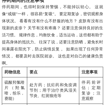
停药期间的注意事项
停药期间，也得时刻保持警惕，不能掉以轻心。 这就
像“戒烟”一样， 很容易“复吸”。 要定期复诊，密切观察身
体状况。 看看有没有什么不舒服的地方？ 皮肤有没有出
现新的皮疹？ 关节有没有疼痛？ 还要注意保持良好的生
活习惯。 规律作息，均衡饮食，适当运动，这些都有助于
提高身体的抵抗力。 往深了说，还要注意防晒，避免长时
间暴露在阳光下，防止病情反复 。 如果出现了任何异常
情况， 都要及时去医院就诊。 这也是对自己的健康负责
啊。
药物信息
要点
注意事项
硫酸羟氯喹
停药前评
处方药；抗疟药和免疫调
片（羟氯
估；定期
节剂；用于治疗类风湿关
喹，纷乐，
复诊；注
节炎、红斑狼疮等
赛能）
意观察