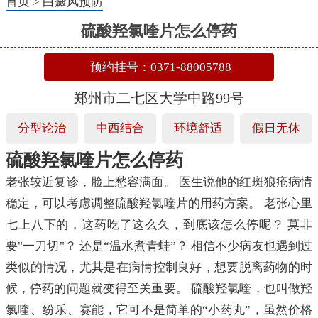
首页
>
白癜风预防
硫酸羟氯喹片怎么停药
预约挂号：0371-88005788
郑州市二七区大学中路99号
分型论治
中西结合
环境舒适
假日无休
硫酸羟氯喹片怎么停药
老张较近复诊，脸上愁容满面。 医生说他的红斑狼疮病情
稳定，可以考虑调整硫酸羟氯喹片的用药方案。 老张心里
七上八下的，这药吃了这么久，到底该怎么停呢？ 莫非
要"一刀切"？ 还是“温水煮青蛙”？ 相信不少病友也遇到过
类似的情况，尤其是在病情控制良好，想要脱离药物的时
候，停药的问题就变得至关重要。 硫酸羟氯喹，也叫做羟
氯喹、纷乐、赛能，它可不是简单的“小药丸”，虽然价格