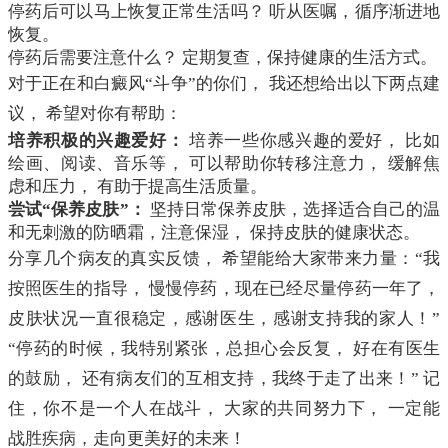
停药后可以马上恢复正常生活吗？ 听从医嘱，循序渐进地
恢复。
停药后需要注意什么？ 定期复查，保持健康的生活方式。
对于正在和白癜风“斗争”的你们， 我还想给出以下两点建
议， 希望对你有帮助：
培养积极的兴趣爱好：
培养一些你感兴趣的爱好， 比如
绘画、阅读、音乐等， 可以帮助你转移注意力， 缓解焦
虑和压力， 有助于提高生活质量。
尝试“保养皮肤”：
坚持日常保养皮肤，选择适合自己的温
和无刺激的防晒霜，注意保湿， 保持皮肤的健康状态。
分享几个病友的真实反馈， 希望能给大家带来力量：“我
按照医生的指导， 慢慢停药，现在已经尽量停药一年了，
皮肤状况一直很稳定，感谢医生，感谢支持我的家人！”
“停药的时候，我特别紧张，总担心会反复， 好在有医生
的鼓励， 还有病友们的互相支持，我终于走了出来！” 记
住，你不是一个人在战斗， 大家的共同努力下， 一定能
战胜疾病，走向更美好的未来！