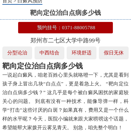
首页
>
白癜风预防
靶向定位治白点病多少钱
预约挂号：0371-88005788
郑州市二七区大学中路99号
分型论治
中西结合
环境舒适
假日无休
靶向定位治白点病多少钱
一说起白癜风，咱老百姓心里头就咯噔一下，尤其是看到
孩子身上冒出几块“白点点”，更是着急上火。 “靶向定位
治白点病多少钱？” 这几乎是每个被白癜风困扰的家庭较
关心的问题。 到底有没有一种技术，能像导弹一样，科
学“打击”这些讨厌的白斑？如果真有，费用又是一个什么
样的水平呢？今天，医院小编就来跟大家唠唠这个话题，
希望能帮大家拨开云雾见青天。 别急，咱先整个明白！