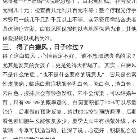
免得被一些“野鸡”医院给忽悠了， 白花冤枉钱。 挂号费几
元到几十元；检查费几元到几百元不等；整个疗程光疗手
术费用一般几千元到千元以上不等。实际费用需结合患者
具体治疗方案。白癜风医保报销以当地医保局为准，其他
保险报销以机构为准。
三、 得了白癜风，日子咋过？
得了这白癜风，心情肯定不好。 谁不想漂漂亮亮的呢？
尤其是爱美的女孩子，更是觉得天都塌了。 其实，白癜风
不是什么绝症，“也不是什么要命的玩意儿”，它只是色素
性皮肤病，临床白斑症状颜色乳白色，瓷白色，淡白色，
云白色，搓揉后会有轻微发红。它不会传染，可以结婚生
育，只有3%-5%的概率遗传。白斑面积低于50%可以尽量
治疗，后期做好预防反复，超过80%控制预防调理，后期
看色素细胞生长能恢复多少。夏季太阳中有强紫外线，不
能晒，冬季可以适当晒。往深了说，心态好，积极配合治