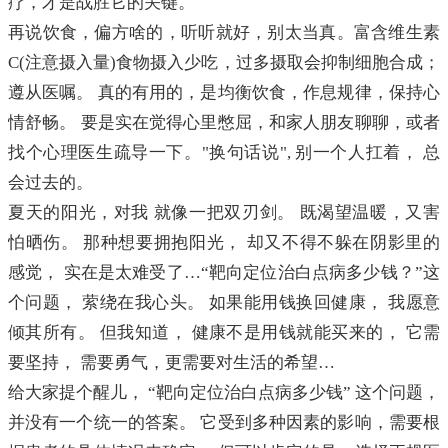
疗，才是战胜它的关键。
再说饮食，偏方啥的，听听就好，别太当真。富含维生素
C(注意摄入量)食物摄入少吃，过多摄取会抑制细胞合成；
遵从医嘱。 真的有用的，是均衡饮食，作息规律，保持心
情舒畅。 要是实在觉得心里憋屈，和家人朋友聊聊，或者
找个心理医生疏导一下。"换句话说", 别一个人扛着， 总
会过去的。
夏天的阳光，对我 就像一把双刃剑。 既渴望温暖，又害
怕晒伤。 那种想要拥抱阳光， 却又不得不躲在阴影里的
感觉， 实在是太难受了…“靶向定位治白点病多少钱？”这
个问题， 萦绕在我心头。 如果能用钱换回健康， 我愿意
倾其所有。 但我知道， 健康不是用钱就能买来的， 它需
要坚持， 需要勇气，更需要对生活的希望…
给大家提个醒儿， “靶向定位治白点病多少钱” 这个问题，
并没有一个统一的答案。 它受到多种因素的影响，需要根