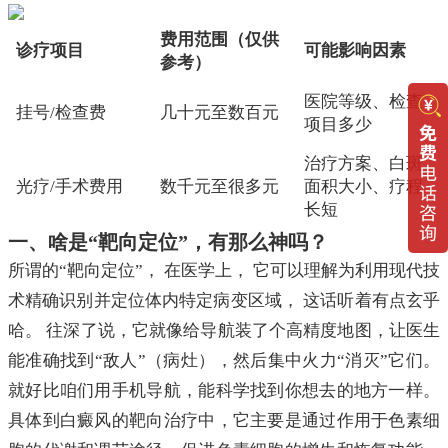
费用范围（仅供
诊疗项目
可能影响因素
参考）
医院等级、检查
挂号/检查费
几十元至数百元
项目多少
治疗方案、白斑
光疗/手术费用
数千元至很多元
面积大小、疗程
长短
一、啥是“靶向定位”，有那么神吗？
所谓的“靶向定位”， 在医学上， 它可以理解为利用现代技
术精确识别并定位体内特定病变区域， 这话听着有点玄乎
哈。 往深了说，它就像给导航装了个高精度地图，让医生
能准确找到“敌人”（病灶），然后集中火力“消灭”它们。
就好比咱们用手机导航，能科学找到你想去的地方一样。
具体到白癜风的靶向治疗中，它主要是通过作用于色素细