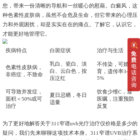
您，带来一份清晰的导航和一丝暖心的慰藉。白癜风，这
种色素性皮肤病，虽然不会危及生命，但它带来的心理压
力和外观困扰，却是实实在在的痛点。了解它，认识它，
才能更好地管理它。
疾病特点
白斑症状
治疗与生活
乳白、瓷白、淡
不传染，可婚
色素性皮肤病，
白、云白色，按
育，遗传率3-
非癌症，不致命
5%
压泛红
可导致并发症，
饮食少维C，遵
夏日忌晒，冬日
面积＜50%或可
医嘱，注重预防
适量
治疗
反复
为了更好地解答关于311窄谱uvb光疗治疗仪价格是多少的
疑问，我们先来聊聊这项技术本身。311窄谱UVB治疗系