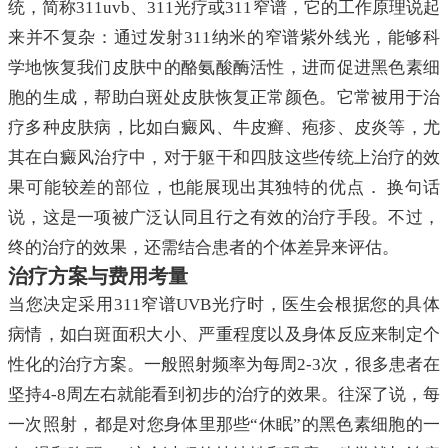
统，简称311uvb、311光疗或311窄谱，它的工作原理说起
来并不复杂：通过发射311纳米的窄谱紫外线光，能够科
学地恢复我们皮肤中的酪氨酸酶活性，进而促进黑色素细
胞的生成，帮助白斑处皮肤恢复正常颜色。它常被用于治
疗多种皮肤病，比如白癜风、牛皮癣、疱疹、皮炎等，尤
其在白癜风治疗中，对于躯干和四肢这些传统上治疗的效
果可能较差的部位，也能展现出其独特的优点． 换句话
说，这是一项被广泛认同且行之有效的治疗手段。不过，
终的治疗的效果，还需结合患者的个体差异来评估。
治疗方案与费用考量
当您决定采用311窄谱UVB光疗时，医生会根据您的具体
病情，如白斑面积大小、严重程度以及身体反应来制定个
性化的治疗方案。一般照射频率为每周2-3次，很多患者在
坚持4-8周左右就能看到初步的治疗的效果。往深了说，每
一次照射，都是对您身体里那些“休眠”的黑色素细胞的一