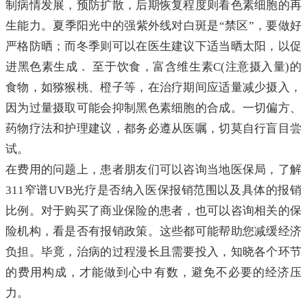
制病情发展，预防扩散，后期恢复程度则看色素细胞的再
生能力。夏季阳光中的强紫外线对白斑是“禁区”，要做好
严格防晒；而冬季则可以在医生建议下适当晒太阳，以促
进黑色素生成． 至于饮食，富含维生素C(注意摄入量)的
食物，如猕猴桃、橙子等，在治疗期间应适量减少摄入，
因为过量摄取可能会抑制黑色素细胞的合成。一切偏方、
药物疗法和护理建议，都务必遵从医嘱，切莫自行盲目尝
试。
在费用的问题上，患者朋友们可以咨询当地医保局，了解
311窄谱UVB光疗是否纳入医保报销范围以及具体的报销
比例。对于购买了商业保险的患者，也可以咨询相关的保
险机构，看是否有报销政策。这些都可能帮助您减缓经济
负担。毕竟，治病的过程漫长且需要投入，知晓各个环节
的费用构成，才能做到心中有数，避免不必要的经济压
力。