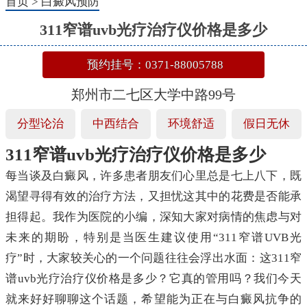
首页
>
白癜风预防
311窄谱uvb光疗治疗仪价格是多少
预约挂号：0371-88005788
郑州市二七区大学中路99号
分型论治
中西结合
环境舒适
假日无休
311窄谱uvb光疗治疗仪价格是多少
每当谈及白癜风，许多患者朋友们心里总是七上八下，既
渴望寻得有效的治疗方法，又担忧这其中的花费是否能承
担得起。我作为医院的小编，深知大家对病情的焦虑与对
未来的期盼，特别是当医生建议使用“311窄谱UVB光
疗”时，大家较关心的一个问题往往会浮出水面：这311窄
谱uvb光疗治疗仪价格是多少？它真的管用吗？我们今天
就来好好聊聊这个话题，希望能为正在与白癜风抗争的