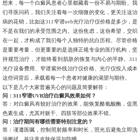
想来，每一个白癜风患者心里都藏着一份不易与期盼。我
们寻医问药，我们关注着每一次细微的变化，更关注这治
病的花销，比如这311窄谱uvb光疗治疗仪价格是多少，是
不是在我们的承受范围之内。这份焦虑，这份希望，交织
在一起，才构成了我们每个人独特的抗白历程。尽管价格
是重要考量，但更重要的是选择正规专业的医疗机构，坚
持规范治疗，才能终看到肌肤的恢复与内心的平静。311
光疗设备费用、窄谱紫外线治疗仪价格、光疗仪投入成本
这些词背后，承载着每一个患者对健康的渴望与期待。
以下是几个大家普遍关心的问题及简要解答：
问：311窄谱UVB治疗白癜风效果如何？
答：对白癜风有较好治疗的效果，能恢复酪氨酸酶，促黑
色素生成，尤其对躯干、四肢等部位效果不错。
问：治疗期间有哪些需要特别注意的？
答：谨遵医嘱，控制照射频率和时长，照光后避免立即洗
澡擦拭，并注意皮肤保湿与防晒。