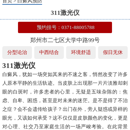
首页
>
白癜风预防
311激光仪
预约挂号：0371-88005788
郑州市二七区大学中路99号
分型论治
中西结合
环境舒适
假日无休
311激光仪
白癜风，犹如一场突如其来的不速之客，悄然改变了许多
人原本平静的生活轨迹。当皮肤上出现那一片片淡雅却刺
眼的白斑时，许多患者的心里，无疑是五味杂陈的：焦
虑、自卑、困惑，甚至是对未来的迷茫。是不是得了不治
之症？会不会遗传给孩子？出门在外，旁人疑惑或异样的
眼光，又该如何承受？这不仅仅是皮肤颜色的变化，更是
对心理、社交乃至家庭生活的一场严峻考验。在此背景