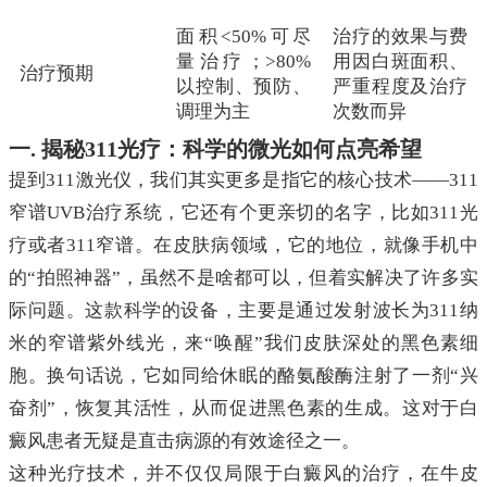
面积<50%可尽
治疗的效果与费
量治疗；>80%
用因白斑面积、
治疗预期
以控制、预防、
严重程度及治疗
调理为主
次数而异
一. 揭秘311光疗：科学的微光如何点亮希望
提到311激光仪，我们其实更多是指它的核心技术——311
窄谱UVB治疗系统，它还有个更亲切的名字，比如311光
疗或者311窄谱。在皮肤病领域，它的地位，就像手机中
的“拍照神器”，虽然不是啥都可以，但着实解决了许多实
际问题。这款科学的设备，主要是通过发射波长为311纳
米的窄谱紫外线光，来“唤醒”我们皮肤深处的黑色素细
胞。换句话说，它如同给休眠的酪氨酸酶注射了一剂“兴
奋剂”，恢复其活性，从而促进黑色素的生成。这对于白
癜风患者无疑是直击病源的有效途径之一。
这种光疗技术，并不仅仅局限于白癜风的治疗，在牛皮