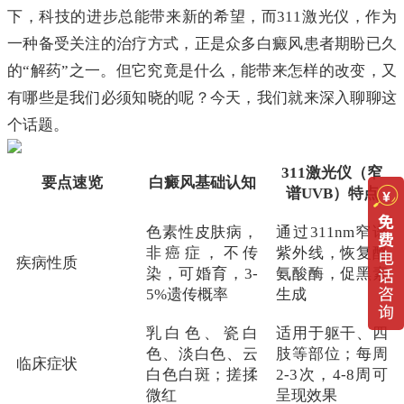
下，科技的进步总能带来新的希望，而311激光仪，作为
一种备受关注的治疗方式，正是众多白癜风患者期盼已久
的“解药”之一。但它究竟是什么，能带来怎样的改变，又
有哪些是我们必须知晓的呢？今天，我们就来深入聊聊这
个话题。
311激光仪（窄
要点速览
白癜风基础认知
谱UVB）特点
色素性皮肤病，
通过311nm窄谱
非癌症，不传
紫外线，恢复酪
疾病性质
染，可婚育，3-
氨酸酶，促黑素
5%遗传概率
生成
乳白色、瓷白
适用于躯干、四
色、淡白色、云
肢等部位；每周
临床症状
白色白斑；搓揉
2-3次，4-8周可
微红
呈现效果