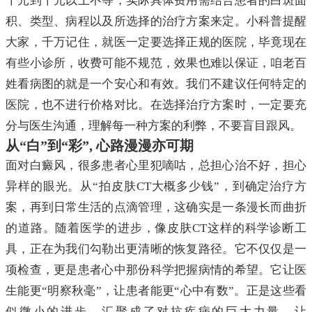
千元到千元以上不等，实际具体费用需结合患者的白斑面
积、类型、病程以及所选择的治疗方案来定。小科普提醒
大家，千万记住，就医一定要选择正规的医院，毕竟现在
有些小诊所，收费可能不规范，效果也难以保证，咱老百
姓看病图的就是一个安心和有效。我们不建议任何特定的
医院，也不进行价格对比。在选择治疗方案时，一定要充
分与医生沟通，理解每一种方案的利弊，不要盲目跟风。
从“白”到“彩”, 心路漫漫亦可期
面对白癜风，很多患者心里犯嘀咕，总担心治不好，担心
异样的眼光。从“拍皮肤CT大概多少钱”，到确定治疗方
案，再到日常生活的点滴管理，这确实是一条漫长而曲折
的道路。随着医学的进步，像皮肤CT这样的科学诊断工
具，正在为我们勾勒出更清晰的恢复路径。它不仅仅是一
项检查，更是患者心中那份科学把握病情的希望。它让医
生能更“明察秋毫”，让患者能更“心中有数”。正是这些看
似微小的进步，汇聚成了对抗疾病的巨大力量，让