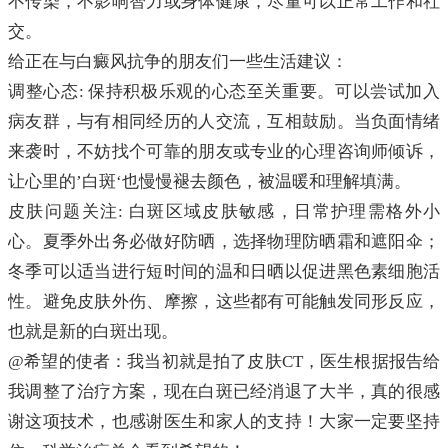
不传染，不影响智力或身体健康，尽量可以正常工作和社
交。
给正在与白癜风抗争的朋友们一些生活建议：
调整心态: 保持积极乐观的心态至关重要。可以尝试加入
病友群，与有相同经历的人交流，互相鼓励。当负面情绪
来袭时，不妨找个可靠的朋友或专业的心理咨询师倾诉，
让心里的’白斑‘也慢慢褪去颜色，被温暖和理解填满。
皮肤问题关注: 白斑区域皮肤敏感，日常护理需格外小
心。夏季外出务必做好防晒，选择物理防晒霜和遮阳伞；
冬季可以适当进行短时间的温和日晒以促进黑色素细胞活
性。避免皮肤外伤、摩擦，这些都有可能触发同形反应，
也就是新的白斑出现。
@希望的使者：我当初就是拍了皮肤CT，医生根据报告给
我调整了治疗方案，现在白斑已经消退了大半，真的很感
谢这项技术，也感谢医生和家人的支持！大家一定要坚持