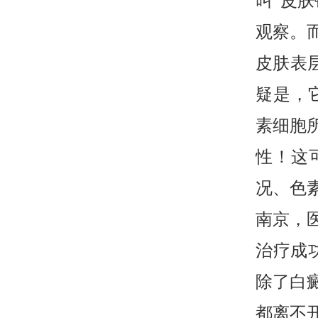
叫“皮
观察。
皮肤表
疑是，
素细胞
性！这
况、色
南京，
治疗成
除了白
都离不