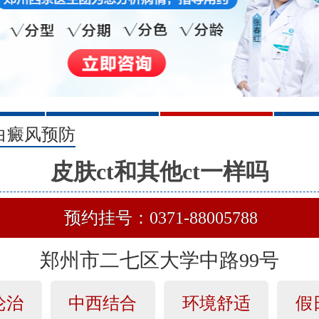
2
3
白癜风预防
皮肤ct和其他ct一样吗
预约挂号：0371-88005788
郑州市二七区大学中路99号
论治
中西结合
环境舒适
假