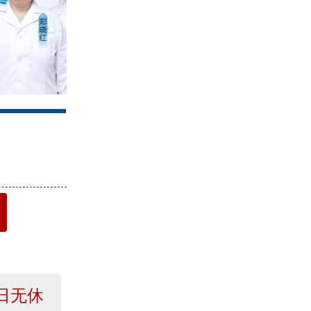
4
日无休