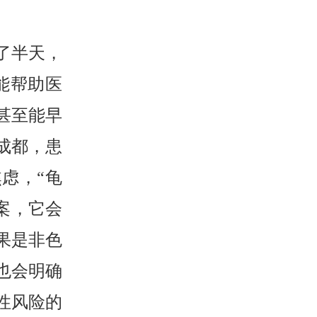
了半天，
能帮助医
甚至能早
成都，患
虑，“龟
案，它会
果是非色
也会明确
性风险的