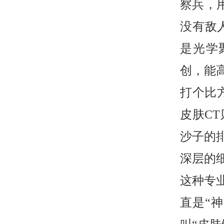
察兵，
没有敌
是光学
创，能
打个比
皮肤C
沙子的
深层的
这种专
直是“