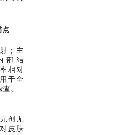
特点
射；主
内部结
率相对
用于全
检查。
无创无
对皮肤