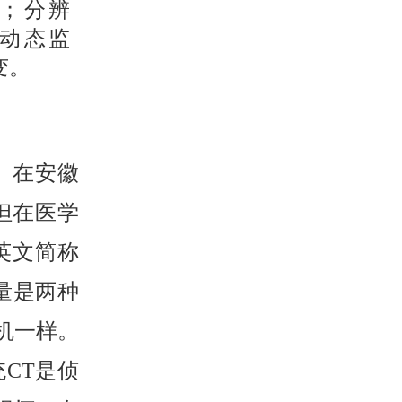
；分辨
动态监
变。
。在安徽
但在医学
英文简称
量是两种
机一样。
CT是侦