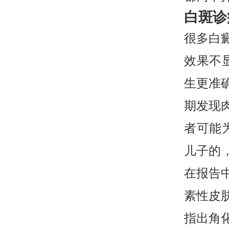
白斑诊
很多白
效果不
生更准
期发现
者可能
儿子的
在报告
素性皮
指出角