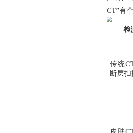
CT”
检
传统C
断层扫
皮肤C