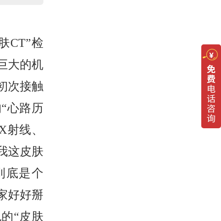
CT”检
巨大的机
初次接触
“心路历
X射线、
我这皮肤
它到底是个
家好好掰
的“皮肤