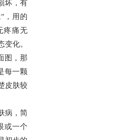
损坏，有
”，用的
无疼痛无
态变化。
面图，那
是每一颗
楚皮肤较
肤病，简
眼或一个