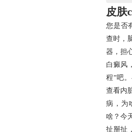
皮肤c
您是否
查时，
器，担
白癜风
程”吧
查看内
病，为啥
啥？今
扯掰扯