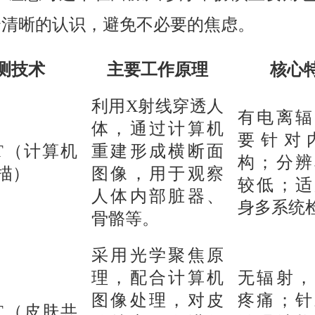
有个清晰的认识，避免不必要的焦虑。
测技术
主要工作原理
核心
利用X射线穿透人
有电离辐
体，通过计算机
要针对
T（计算机
重建形成横断面
构；分辨
描）
图像，用于观察
较低；适
人体内部脏器、
身多系统
骨骼等。
采用光学聚焦原
理，配合计算机
无辐射，
图像处理，对皮
疼痛；针
T（皮肤共