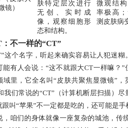
肤特定层次进行
微观结构
微镜）
无创、实时成
率极高；
像，观察细胞形
测皮肤病
态和结构。
T：不一样的“CT”
CT”这个名字，听起来确实容易让人犯迷糊
可能有人会说：“这不就跟大CT一样嘛？”
领域里，它全名叫“皮肤共聚焦显微镜”，
，和我们常说的“CT”（计算机断层扫描）尽
就跟叫“苹果”不一定都是吃的，还可能是手
说，咱们的身体就像一座复杂的城池，传统