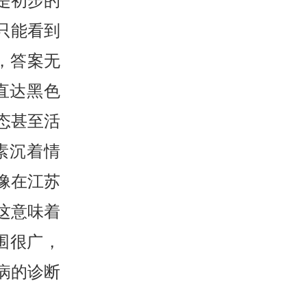
是初步的
只能看到
，答案无
直达黑色
态甚至活
素沉着情
像在江苏
这意味着
围很广，
病的诊断