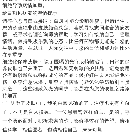
细胞导致病情加重。
给白癜风病友的温情提示：
调整心态与自我接纳： 白斑可能会影响外貌，但请记住，
您的价值绝非由皮肤颜色决定。尝试寻找志同道合的病友
群，或寻求心理咨询师的帮助，学习如何接纳自己，管理
情绪。保持积极乐观的心态，比任何药物都更能提升您的
生活质量。在就业、人际交往中，您的自信和能力远比外
在更重要。
细致化保养皮肤： 除了医嘱的光疗或药物治疗，日常的保
养皮肤也至关重要。选用温和无刺激的护肤品，避免使用
含有磨砂颗粒或强酸成分的产品；保护好白斑区域避免外
伤。冬季注意保湿，夏季坚持防晒（避免化学防晒剂直接
刺激），这些细致入微的呵护，都是在为您的恢复之路添
砖加瓦。
“自从做了皮肤CT，我的白癜风确诊了，治疗也更有方向
了，不再是盲人摸象。”一位患者曾这样留言。是的，每
一个勇敢面对，积极求索的你，都值得较好的希望。请相
信科学，相信医者，也请相信自己，未来可期！