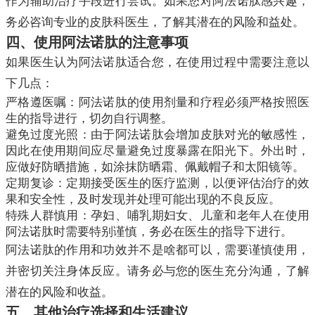
作为辅助治疗手段进行尝试。如果您对阿法诺肽感兴趣，
务必咨询专业的皮肤科医生，了解其潜在的风险和益处。
四、使用阿法诺肽的注意事项
如果医生认为阿法诺肽适合您，在使用过程中需要注意以
下几点：
严格遵医嘱：阿法诺肽的使用剂量和疗程必须严格按照医
生的指导进行，切勿自行调整。
避免过度光照：由于阿法诺肽会增加皮肤对光的敏感性，
因此在使用期间应尽量避免过度暴露在阳光下。外出时，
应做好防晒措施，如涂抹防晒霜、佩戴帽子和太阳镜等。
定期复诊：定期接受医生的医疗监测，以便评估治疗的效
果和安全性，及时发现并处理可能出现的不良反应。
特殊人群慎用：孕妇、哺乳期妇女、儿童和老年人在使用
阿法诺肽时需要特别谨慎，务必在医生的指导下进行。
阿法诺肽的作用和功效并不是啥都可以，需要谨慎使用，
并密切关注身体反应。请务必与您的医生充分沟通，了解
潜在的风险和收益。
五、其他治疗选择和生活建议