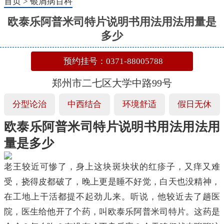
首页
>
银屑病百科
欧泰乐阿普米司特片说明书用法用法用量是
多少
预约挂号：0371-88005788
郑州市二七区大学中路99号
分型论治
中西结合
环境舒适
假日无休
欧泰乐阿普米司特片说明书用法用法用
量是多少
老王较近可惨了，身上这块斑块状的红疹子，又痒又难
受，挠得皮都破了，晚上更是睡不好觉，白天也没精神，
在工地上干活都提不起劲儿来。听说，他较近去了趟医
院，医生给他开了个药，叫欧泰乐阿普米司特片。这药是