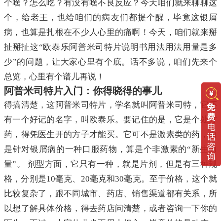
个啥？怎么吃？有没有啥不良反应？今天咱们就来聊聊这
个，给老王，也给咱们的病友们都提个醒，毕竟这银屑
病，也算是扎根在不少人心里的痛啊！今天，咱们就来掰
扯掰扯这“欧泰乐阿普米司特片说明书用法用法用量是多
少”的问题，让大家心里有个底。话不多说，咱们先来个
总览，心里有个谱儿再说！
阿普米司特片入门：你得晓得的事儿
得搞清楚，这阿普米司特片，学名就叫阿普米司特，它还
有一个好记的名字，叫欧泰乐。要记住的是，它是个处方
药，得凭医生开的方子才能买。它可不是激素类的药，而
是针对银屑病的一种口服药物，算是个非激素的“新生力
量”。 剂型方面，它只有一种，就是片剂，但是有三种规
格，分别是10毫克、20毫克和30毫克。至于价格，这个就
比较复杂了，跟不同城市、药店、销售渠道都有关系，所
以想了解具体价格，得去药店问清楚，或者咨询一下你的