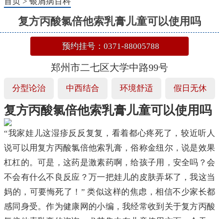
首页
>
银屑病百科
复方丙酸氯倍他索乳膏儿童可以使用吗
预约挂号：0371-88005788
郑州市二七区大学中路99号
分型论治
中西结合
环境舒适
假日无休
复方丙酸氯倍他索乳膏儿童可以使用吗
“我家娃儿这湿疹反反复复，看着都心疼死了，较近听人
说可以用复方丙酸氯倍他索乳膏，俗称金纽尔，说是效果
杠杠的。可是，这药是激素药啊，给孩子用，安全吗？会
不会有什么不良反应？万一把娃儿的皮肤弄坏了，我这当
妈的，可要悔死了！” 类似这样的焦虑，相信不少家长都
感同身受。作为健康网的小编，我经常收到关于复方丙酸