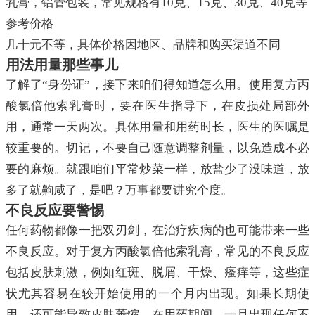
乳膏，铝管包装，常见规格有10克、15克、30克、40克等
参考价格
几十元不等，具体价格因地区、品牌和购买渠道不同
用法用量那些事儿
了解了“身份证”，接下来咱们得知道怎么用。使用复方丙
酸氯倍他索乳膏时，要在医生指导下，在皮损处局部外
用，通常一天两次。具体用量和用药时长，医生的医嘱是
较重要的。切记，不要自己随意调整剂量，以免造成不必
要的麻烦。就跟咱们平常炒菜一样，放盐少了没味道，放
多了就齁咸了，是吧？万事都要讲究个度。
不良反应要警惕
任何药物都像一把双刃剑，在治疗疾病的也可能带来一些
不良反应。对于复方丙酸氯倍他索乳膏，常见的不良反应
包括皮肤刺激，例如红斑、脱屑、干燥、瘙痒等，这些症
状尤其容易在较开始使用的一个月内出现。如果长期使
用，还可能导致皮肤萎缩。在用药期间，一旦出现任何不