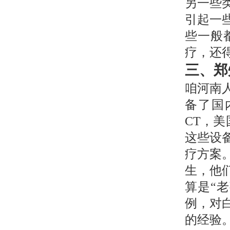
另一些
引起一
些一般
疗，还
三、郑
咱河南
备了国
CT，美
这些设
疗方案
生，他
算是“
例，对
的经验