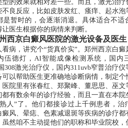
类型的效果就相对差一些。而且，激光治疗
些不良反应，比如皮肤发红、瘙痒、起水泡
都是暂时的，会逐渐消退。具体适合不适
得让医生根据你的病情来判断。
州西京白癜风医院的激光设备及医生
人看病，讲究个“货真价实”。郑州西京白癜
内伍德灯，AI智能成像检测系统，国内
国308激光治疗仪，国内311uvb窄普治疗
备可以帮助医生更准确地诊断病情，制定个
。医院里有张春红、郑聚峰、董思思、巫文
们都有数余年的诊疗经验，而且一直在本院
老熟人”了。他们都接诊过上千例患者，治
白癜风、晕痣、色素减退斑等疾病的诊疗都
。虽然咱不主动提他们的职称和毕业院校，