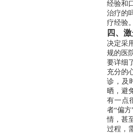
经验和
治疗的
疗经验
四、激
决定采
规的医
要详细
充分的
诊，及
晒，避
有一点
者“偏
情，甚
过程，