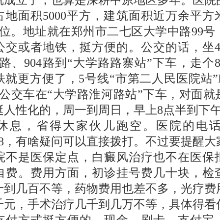
2年就成立了，也算是深耕中原地区多年。医院
占地面积5000平方，建筑面积近万余平方
张床位。地址就在郑州市二七区大学中路99号
公交或者地铁，挺方便的。公交的话，坐4路
2路、904路到“大学路路寨站”下车，走个
铁就更方便了，5号线“市第二人民医院站”
路公交车在“大学路淮河路站”下车，对面就
挺人性化的，周一到周日，早上8点半到下午
休息，省得大家伙儿跑空。医院的电话是0
5788，有啥疑问可以直接拨打。不过要提醒
院不是医保定点，白癜风治疗也不在医保
自费。费用方面，初诊挂号费几十块，检
十到几百不等，药物费用也差不多，光疗费
千元，手术治疗几千到几万不等，具体得看