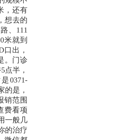
的规模不
米，还有
，想去的
、111
80米就到
D口出，
是。门诊
5点半，
371-
大家的是，
报销范围
查费看项
用一般几
你的治疗