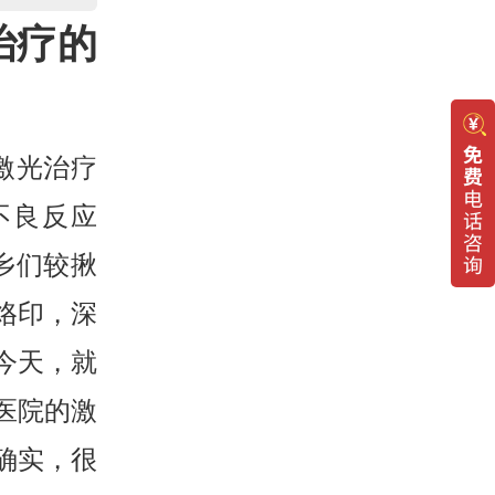
治疗的
激光治疗
不良反应
乡们较揪
烙印，深
今天，就
医院的激
确实，很