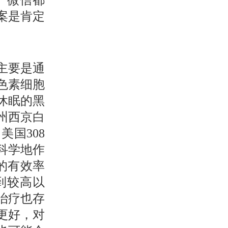
、微信都
案是肯定
主要是通
色素细胞
休眠的黑
州西京白
国308
科学地作
的有效率
到较高以
治疗也存
更好，对