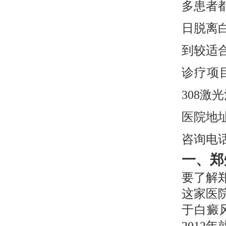
多患者
日脱离
到较适
诊疗项
308
医院地
咨询电话0
一、郑
要了解
这家医
于白癜