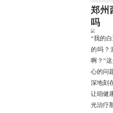
郑州
吗
“我的
的吗？
啊？”
心的问
深地刻
让咱健
光治疗