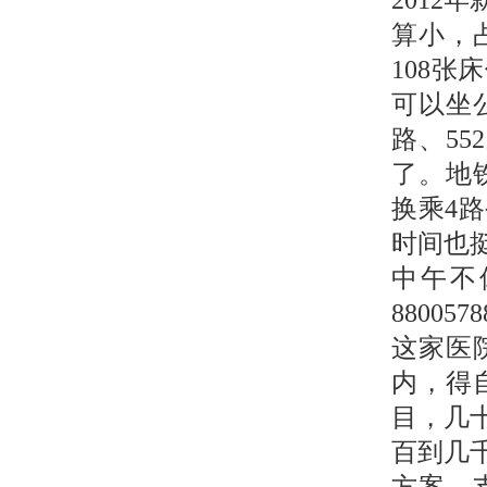
201
算小，
108
可以坐
路、55
了。地
换乘4
时间也
中午不
8800
这家医
内，得
目，几
百到几