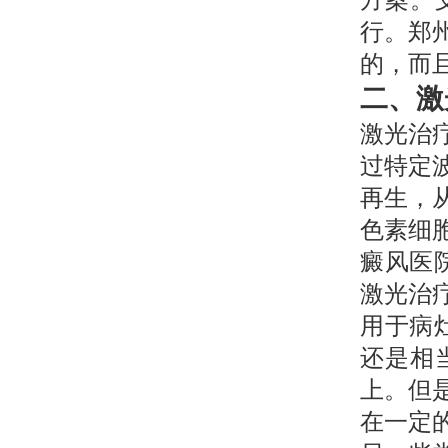
方案。
行。郑
的，而
二、激
激光治
过特定
再生，
色素细
癜风医
激光治
用于病
还是相
上。但
在一定