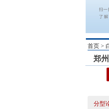
1
首页
>
郑州
分型