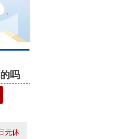
4
的吗
日无休