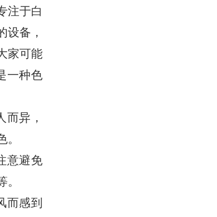
专注于白
的设备，
大家可能
是一种色
人而异，
色。
注意避免
等。
风而感到