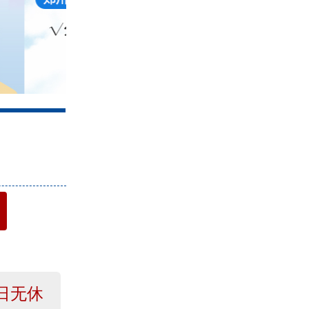
4
日无休