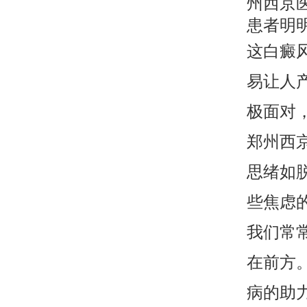
州西京
患者明
这白癜
易让人
极面对
郑州西
思绪如
些焦虑
我们常
在前方
病的助