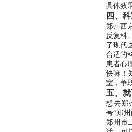
具体效
四、科
郑州西
反复科
了现代
合适的
患者心
快嘛！
室，争
五、就
想去郑
号“郑
郑州市
话，可以