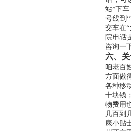
站”下
号线到
交车在
院电话是
咨询一
六、关
咱老百
方面做
各种移
十块钱
物费用
几百到
康小贴