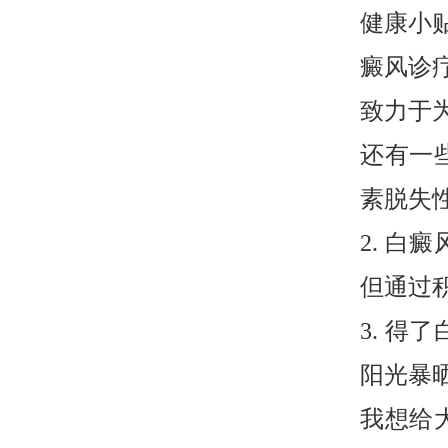
健康小
癜风诊
致力于
还有一
素脱失
2. 
但通过
3. 
阳光暴
我想给