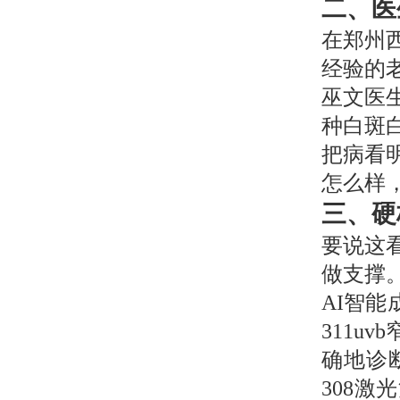
二、医
在郑州
经验的
巫文医
种白斑
把病看
怎么样
三、硬
要说这
做支撑
AI智能
311u
确地诊
308