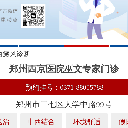
2
3
白癜风诊断
郑州西京医院巫文专家门诊
预约挂号：0371-88005788
郑州市二七区大学中路99号
论治
中西结合
环境舒适
假