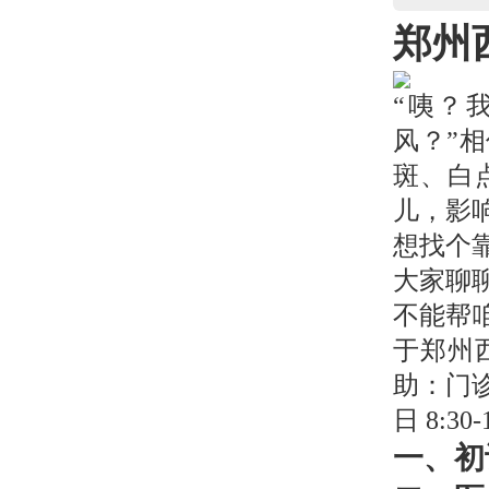
郑州
“咦？
风？”
斑、白
儿，影
想找个
大家聊
不能帮
于郑州
助：门
日 8:30
一、初