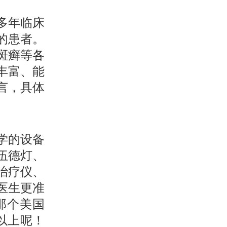
多年临床
的患者。
斑癣等各
丰富、能
言，具体
学的设备
伍德灯、
光治疗仪、
助医生更准
那个美国
以上呢！