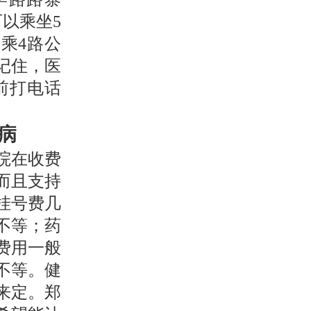
以乘坐5
乘4路公
记住，医
提前打电话
病
院在收费
而且支持
挂号费几
不等；药
费用一般
不等。健
来定。郑