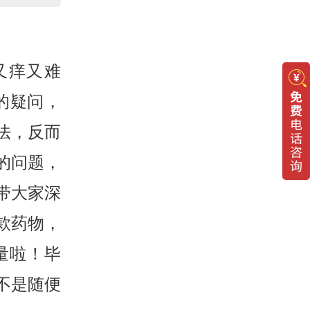
又痒又难
的疑问，
法，反而
的问题，
带大家深
款药物，
量啦！毕
不是随便