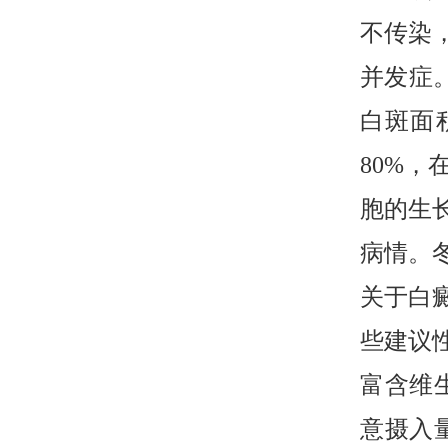
不传染
并发症。
白斑面
80%
胞的生
病情。
关于白
些建议
富含维
意摄入