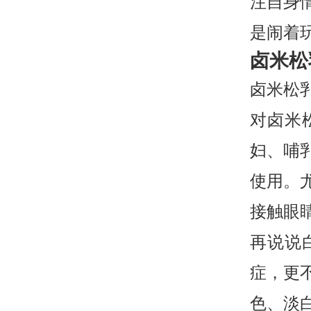
注自身
是闹着
卤米松
卤米松
对卤米
妇、哺
使用。
接触眼
再说说
症，更
色、淡