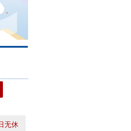
4
日无休