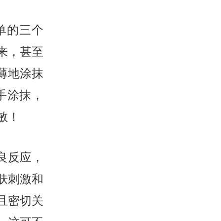
单的三个
来，甚至
薄地涂抹
手涂抹，
敏！
良反应，
肤刺激和
且密切关