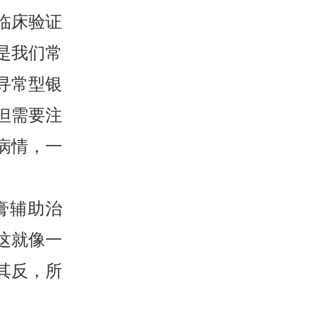
临床验证
是我们常
寻常型银
但需要注
病情，一
膏辅助治
这就像一
其反，所