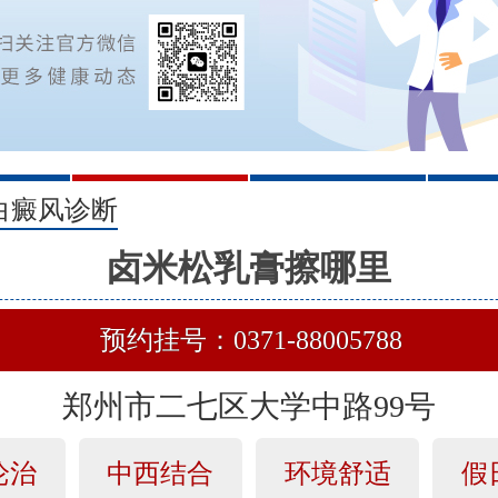
2
3
白癜风诊断
卤米松乳膏擦哪里
预约挂号：0371-88005788
郑州市二七区大学中路99号
论治
中西结合
环境舒适
假