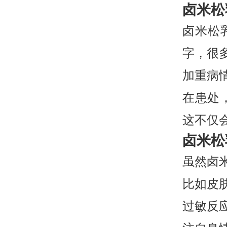
卤米松
卤米松
字，很
加重病
在患处
这不仅
卤米松
虽然卤
比如皮
过敏反