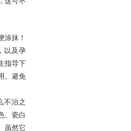
，这可不
便涂抹！
，以及孕
生指导下
用。避免
么不治之
色、瓷白
。虽然它