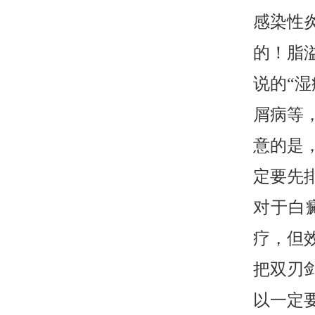
感染性
的！脂
说的“
屑病等
意的是
定要先
对于白
疗，但
把双刃
以一定