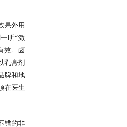
效果外用
一听“激
有效。卤
以乳膏剂
品牌和地
须在医生
不错的非