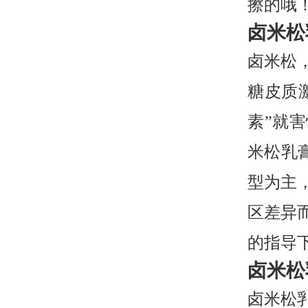
擦的哦
卤米松
卤米松
糖皮质
素”就
米松乳
型为主
区差异
的指导
卤米松
卤米松