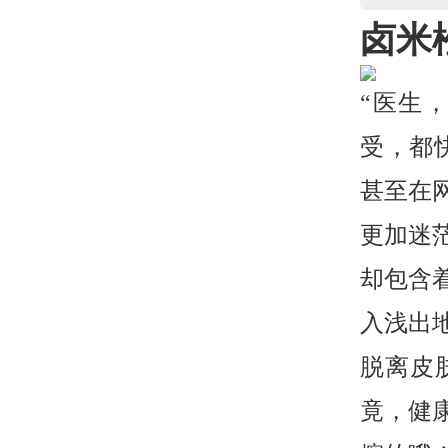
卤米
“医生
受，都
甚至在
更加迷
却包含
入浅出
脱离皮
竟，健