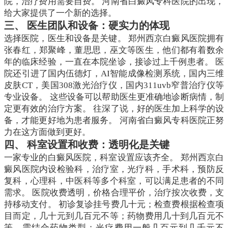
院，治疗费用需要自费。 河南省白癜风专科医院的出现，
给大家提供了一个新的选择。
三、 医生团队和设备：硬实力的体现
选择医院，医生和设备是关键。 郑州西京白癜风医院拥有
张春红，郑聚峰，董思思，巫文等医生，他们都有着数余
年的临床经验，一直在本院坐诊，接诊过上千例患者。 医
院还引进了国内伍德灯，AI智能成像检测系统，国内三维
皮肤CT，美国308激光治疗仪，国内311uvb窄普治疗仪等
专业设备。 这些设备可以帮助医生更准确地诊断病情，制
定更有效的治疗方案。 往深了说，好的医生加上科学的设
备，才能更好地为患者服务。 河南省白癜风专科医院正努
力在这方面做到更好。
四、 科室设置和收费：透明化是关键
一家专业的白癜风医院，科室设置应该齐全。 郑州西京白
癜风医院内设检验科，治疗室，光疗科，手术科，预防反
复科，心理科，中医科等多个科室，可以满足患者的不同
需求。 医院收费透明，价格合理平价，治疗按次收费，支
持移动支付。 初诊复诊挂号费几十元；检查费根据检查项
目而定，几十元到几百元不等；药物费用几十到几百元不
等，需结合药物类型；光疗费用一般几百元到几千元不