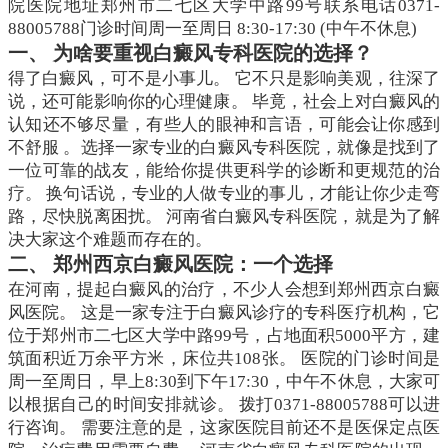
院医院地址郑州市二七区大学中路99号联系电话0371-
88005788门诊时间周一至周日 8:30-17:30 (中午不休息)
一、 为啥要重视白癜风专科医院的选择？
得了白癜风，可不是小事儿。 它不只是影响美观，往深了
说，还可能影响你的心理健康。 毕竟，社会上对白癜风的
认知还不够尽量，有些人的眼神和言语，可能会让你感到
不舒服 。选择一家专业的白癜风专科医院，就像是找到了
一位可靠的战友，能给你提供更科学的诊断和更规范的治
疗。 换句话说，专业的人做专业的事儿，才能让你少走弯
路，尽快脱离困扰。 河南省白癜风专科医院，就是为了解
决大家这个难题而存在的。
二、 郑州西京白癜风医院：一个选择
在河南，提起白癜风的治疗，不少人会想到郑州西京白癜
风医院。 这是一家专注于白癜风诊疗的专科医疗机构，它
位于郑州市二七区大学中路99号，占地面积5000平方，建
筑面积近万余平方米，床位共108张。 医院的门诊时间是
周一至周日，早上8:30到下午17:30，中午不休息，大家可
以根据自己的时间安排就诊。 拨打0371-88005788可以进
行咨询。 需要注意的是，这家医院目前还不是医保定点医