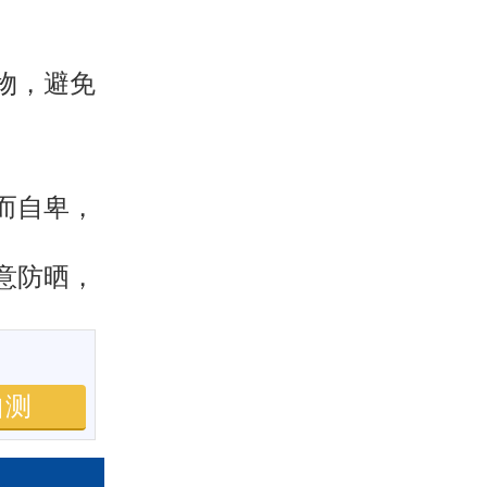
物，避免
而自卑，
意防晒，
自测