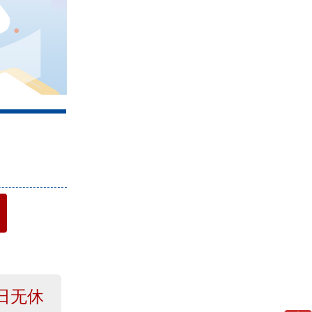
4
日无休