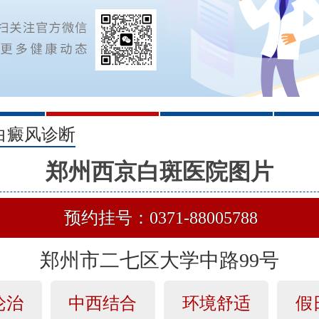
2
3
白癜风诊断
郑州西京白斑医院图片
预约挂号：0371-88005788
郑州市二七区大学中路99号
论治
中西结合
环境舒适
假