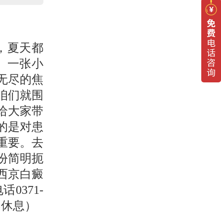
，夏天都
。一张小
无尽的焦
咱们就围
给大家带
的是对患
重要。去
份简明扼
西京白癜
0371-
午不休息）