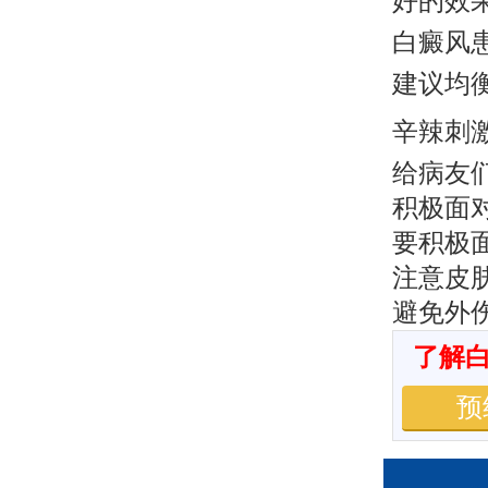
好的效
白癜风
建议均
辛辣刺
给病友
积极面
要积极
注意皮
避免外
了解
预