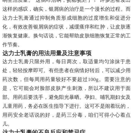
响生活质量。“这病咋治啊，挠都挠烂了！”许多患者发出
这样的感叹，确实，银屑病的治疗是一个漫长的过程。而
达力士乳膏通过抑制角质形成细胞的过度增生和促进分
化，有效改善银屑病的症状，减缓瘙痒和红肿，让皮肤逐
渐恢复健康。换句话说，它能帮助皮肤细胞恢复正常的工
作节奏。
达力士乳膏的用法用量及注意事项
达力士乳膏只限外用，每日两次，取适量均匀涂抹于患
处，轻轻按摩即可。有些患者在病情好转后，可以减少用
药次数，但每周用药量较好不要超过100g。需要注意的
是，它可能会对脸部皮肤产生刺激，所以不建议用于面
部。用药后要洗手，避免阳光暴晒。孕妇、哺乳期妇女及
儿童用药，务必在医生指导下进行。这可不是闹着玩的，
用药安全老话说的好，是药三分毒，咱们可得小心着点
儿。
达力士乳膏的不良反应和禁忌症