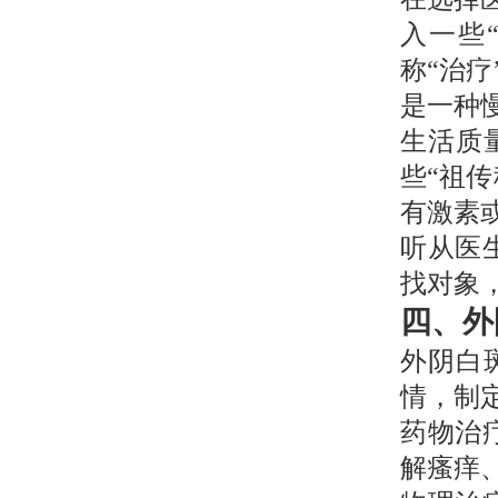
入一些
称“治
是一种
生活质
些“祖
有激素
听从医
找对象
四、外
外阴白
情，制
药物治
解瘙痒