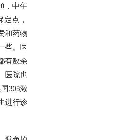
30，中午
医保定点，
费和药物
一些。医
都有数余
。医院也
国308激
医生进行诊
，避免掉