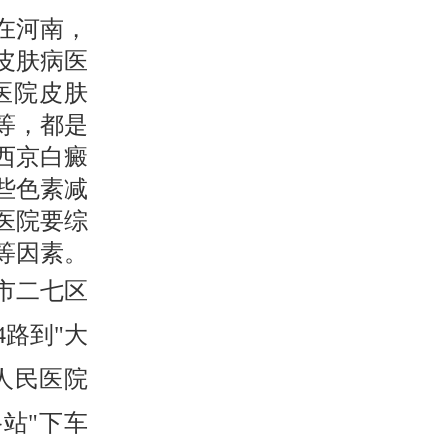
在河南，
皮肤病医
医院皮肤
等，都是
西京白癜
些色素减
医院要综
等因素。
市二七区
04路到"大
人民医院
路站"下车