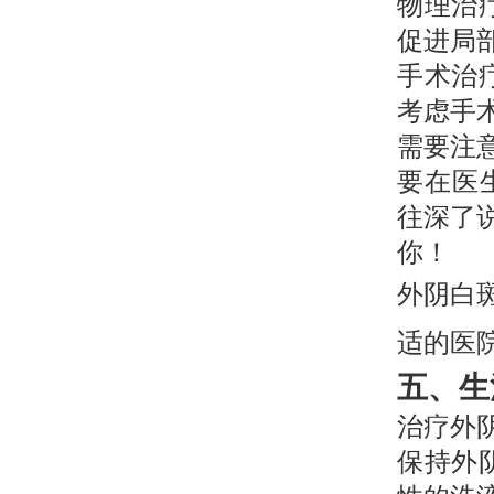
物理治
促进局
手术治
考虑手
需要注
要在医
往深了
你！
外阴白
适的医
五、生
治疗外
保持外