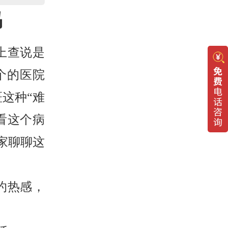
吗
上查说是
个的医院
这种“难
看这个病
家聊聊这
灼热感，