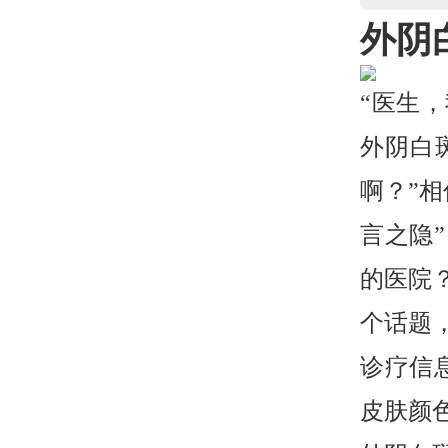
外阴
“医生
外阴白
啊？”
言之隐
的医院
个话题
诊疗信
皮肤颜