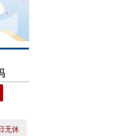
4
吗
日无休