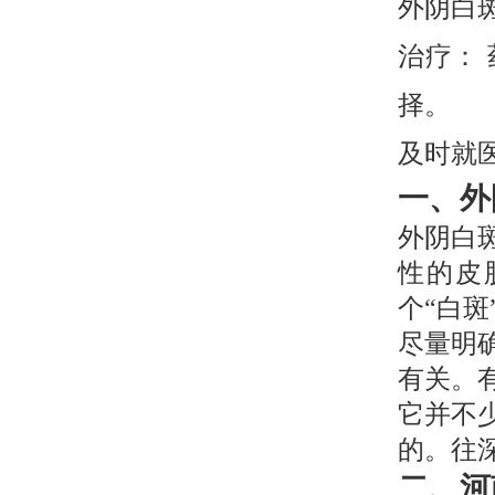
外阴白
治疗：
择。
及时就
一、外
外阴白
性的皮
个“白
尽量明
有关。
它并不
的。往
二、河