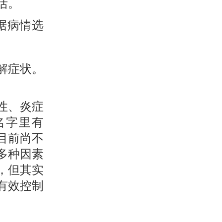
活。
据病情选
解症状。
性、炎症
名字里有
目前尚不
多种因素
，但其实
有效控制