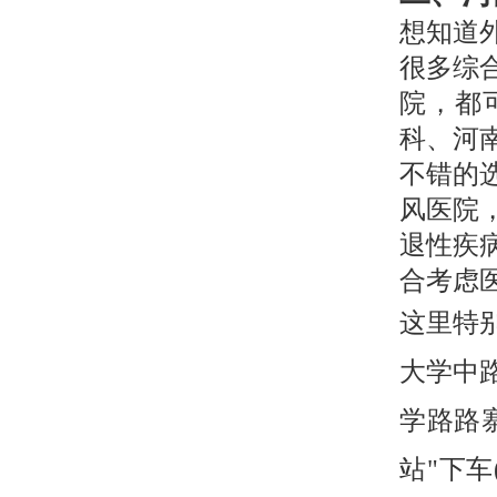
想知道
很多综
院，都
科、河
不错的
风医院
退性疾
合考虑
这里特
大学中路9
学路路
站"下车