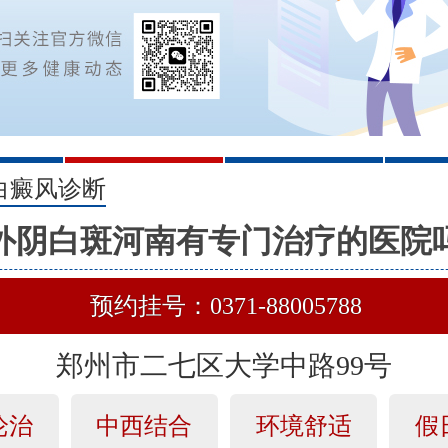
2
3
白癜风诊断
外阴白斑河南有专门治疗的医院
预约挂号：0371-88005788
郑州市二七区大学中路99号
论治
中西结合
环境舒适
假