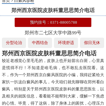
首页
>
白癜风诊断
郑州西京医院皮肤科董思思简介电话
预约挂号：0371-88005788
郑州市二七区大学中路99号
分型论治
中西结合
环境舒适
假日无休
郑州西京医院皮肤科董思思简介电话
较近老感觉心里毛毛的，皮肤上也开始冒出白斑，心里真
是慌得不行！不知道是啥毛病，也不敢乱去医院看。这
不，作为一个郑州西京白癜风医院的小编，我得赶紧给大
家扒一扒这白癜风的事儿，今天咱们就先聊聊在郑州看白
癜风，特别是关于郑州西京医院皮肤科的董思思医生，以
及相关的就医信息，看看能不能帮到大家，缓解一下焦虑
的心情。毕竟，得了这病，除了身体上的困扰，心理压力