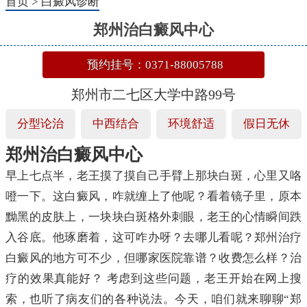
首页
>
白癜风诊断
郑州治白癜风中心
预约挂号：0371-88005788
郑州市二七区大学中路99号
分型论治
中西结合
环境舒适
假日无休
郑州治白癜风中心
早上七点半，老王摸了摸自己手臂上那块白斑，心里又咯
噔一下。这白癜风，咋就缠上了他呢？看着镜子里，原本
黝黑的皮肤上，一块块白斑格外刺眼，老王的心情瞬间跌
入谷底。他琢磨着，这可咋办呀？去哪儿看呢？郑州治疗
白癜风的地方可不少，但哪家医院靠谱？收费怎么样？治
疗的效果真能好？ 考虑到这些问题，老王开始在网上搜
索，也听了病友们的各种说法。今天，咱们就来聊聊“郑