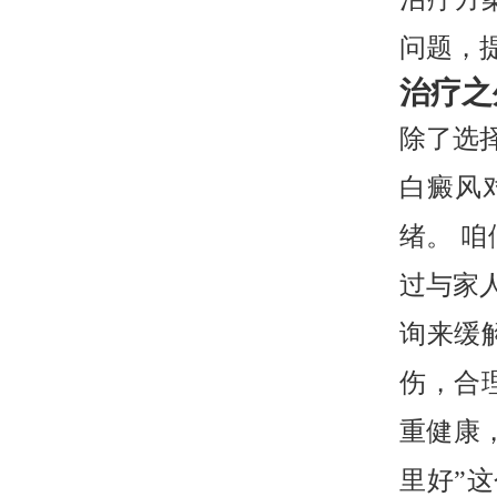
问题，
治疗之
除了选
白癜风
绪。 
过与家
询来缓
伤，合
重健康
里好”