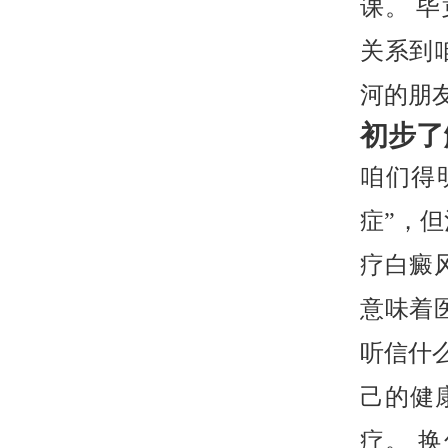
课。 
关系到
河的朋
初步了
咱们得
症”，
疗白癜
意味着
听信什么
己的健
疗。 