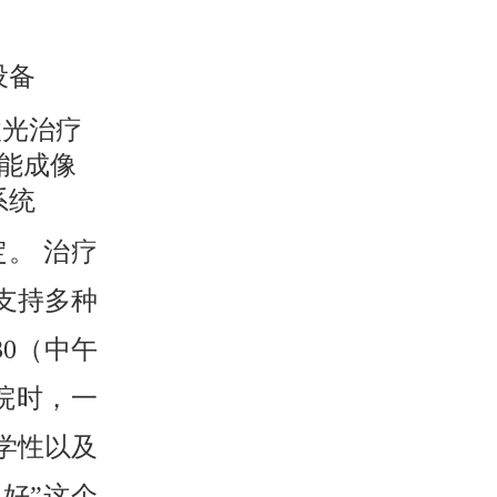
设备
激光治疗
智能成像
系统
。 治疗
支持多种
30（中午
院时，一
学性以及
好”这个