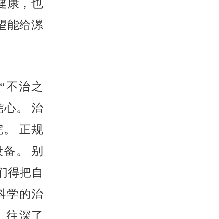
健康，也
望能给漯
“不治之
心。 治
。 正规
备。 别
咱们得把自
科学的治
 往深了