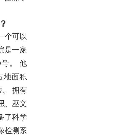
？
一个可以
院是一家
号。 他
占地面积
位。 拥有
思、巫文
备了科学
像检测系