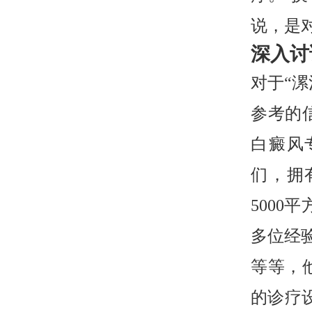
说，是
深入讨
对于“
参考的
白癜风
们，拥
5000
多位经
等等，
的诊疗