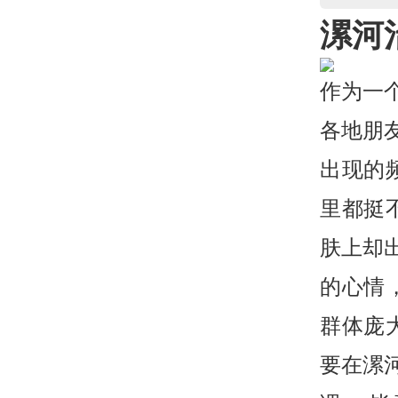
漯河
作为一
各地朋
出现的
里都挺
肤上却
的心情
群体庞
要在漯