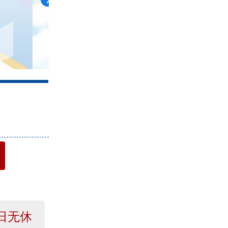
4
日无休