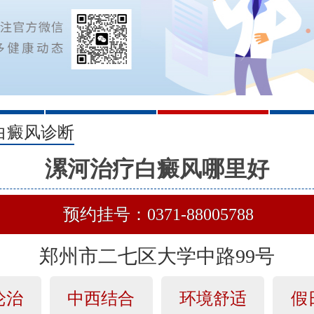
2
3
白癜风诊断
漯河治疗白癜风哪里好
预约挂号：0371-88005788
郑州市二七区大学中路99号
论治
中西结合
环境舒适
假