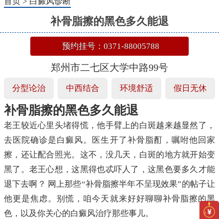
首页
>
白癜风诊断
补骨脂擦的黑色多久能退
预约挂号：0371-88005788
郑州市二七区大学中路99号
分型论治
中西结合
环境舒适
假日无休
补骨脂擦的黑色多久能退
老王较近心里头堵得慌，他手臂上的白斑越来越显然了，
去医院确诊是白癜风。医生开了补骨脂酊，嘱咐他回家
擦，还让配合照光。这不，没几天，白斑的地方就开始变
黑了。老王心想，这黑得也忒吓人了，这黑色要多久才能
退下去啊？ 网上那些“补骨脂擦半年不呈现效果”的帖子让
他更是焦虑。别慌，咱今天就来好好聊聊补骨脂擦的黑
色，以及你关心的白癜风治疗那些事儿。