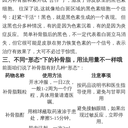
因为补骨脂和紫外线“合作”了，激发了你皮肤里的黑色素
细胞。 往深了说,这就像给白斑区域的黑色素细胞一个信
号：赶紧“干活”！黑色，就是黑色素生成的一个表现。 但
这黑也分多种情况，有的是因为色素沉着，有的是因为炎
症反应。 简单补骨脂后的黑色，不一定代表着白斑立马消
失，但它很可能是皮肤在努力恢复色素的一个信号，表示
治疗有效果了，大可不必过于惊慌。
三、不同“形态”下的补骨脂，用法用量不一样哦
前面咱们说了补骨脂有好几种“形态”：
药物名称
使用方法
注意事项
开水冲服，一日2次，
按药品说明书和医生指
一般1-2周为一个疗
补骨脂颗粒
导使用，避免与甘草同
程，具体用量请遵医
用
嘱。
避免接触眼睛，如果出
用棉球蘸取药液涂于患
补骨脂酊
现过敏反应，立即停
处，摩擦5-15分钟。
用。