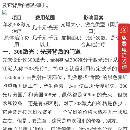
及它背后的那些事儿。
项目
费用范围
影响因素
单次308激光
光斑大小、激光类型（国产/进
几十元/光斑
治疗
口）
总体治疗费
几千元-千元
皮损面积、治疗次数、是否联
用
以上
合其他治疗
一、308激光：光斑背后的门道
先来说说这308激光，全称叫做308准分子激光治疗系统，
江湖人称“308光疗”。简单它就是利用特定波长的激光
（308nm）去照射白斑部位，刺激那些“偷懒”的黑色素细
胞重新开始工作，产生色素，从而使白斑慢慢消失。308
光疗分国产和美国308光，虽然都是308nm的光束，但技
术和设备上还是有些区别。对于308激光的价格是多少，
它通常是按光斑收费的，一个光斑的价格大概在几十块钱
左右。但是，要注意，这只是单次照射的价格，别方。
就像咱老家人说的：“巴适得很！”这308激光治疗，它可