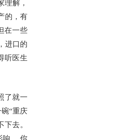
家理解，
国产的，有
，但在一些
，进口的
得听医生
是照了就一
碗“重庆
不下去。
响。 你