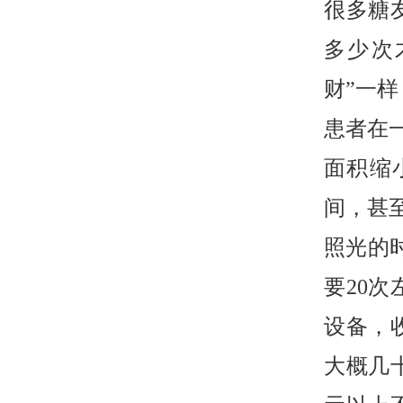
很多糖友
多少次
财”一样
患者在
面积缩
间，甚至
照光的
要20
设备，
大概几