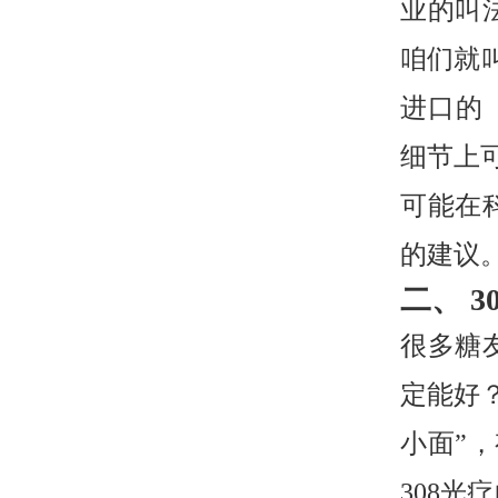
业的叫
咱们就叫
进口的（
细节上
可能在
的建议
二、 
很多糖友
定能好
小面”
308