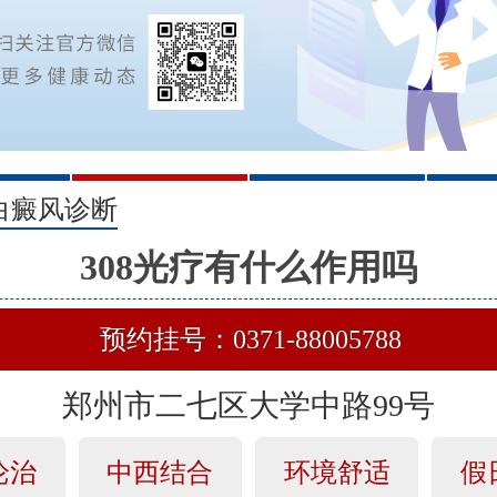
2
3
白癜风诊断
308光疗有什么作用吗
预约挂号：0371-88005788
郑州市二七区大学中路99号
论治
中西结合
环境舒适
假