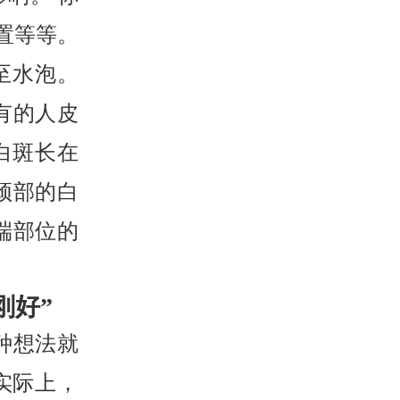
置等等。
至水泡。
有的人皮
白斑长在
颈部的白
端部位的
。
刚好”
种想法就
实际上，