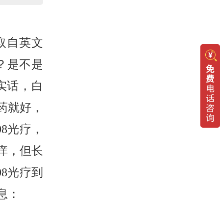
取自英文
啥？是不是
实话，白
药就好，
8光疗，
痒，但长
8光疗到
息：