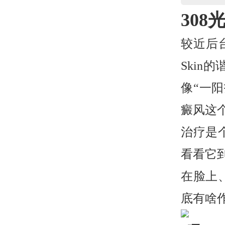
30
较近后
Skin
像“一
癜风这
治疗是
看看它
在脸上
底有啥