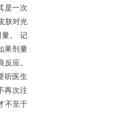
其是一次
皮肤对光
量。 记
如果剂量
良反应。
要听医生
不再次注
才不至于