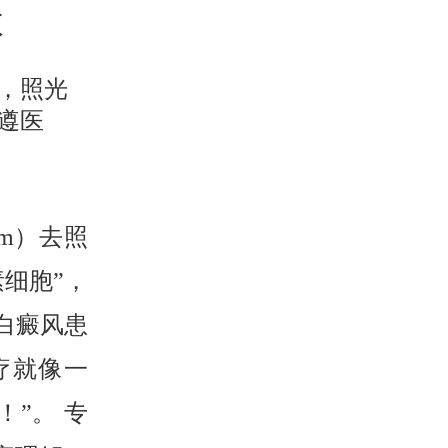
项
，照光
遵医
nm）去照
细胞”，
白癜风患
疗就像一
”。 专