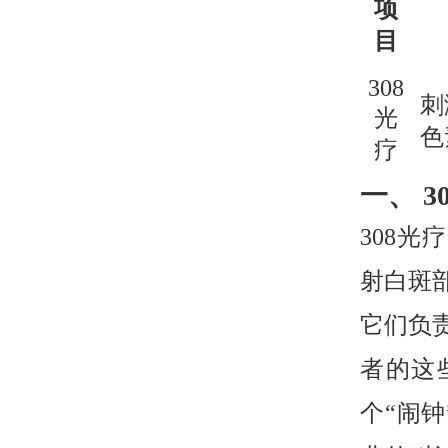
项
目
308
刺
光
色
疗
一、 3
308光
射白斑
它们负
者的这
个“闹