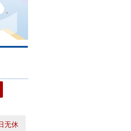
4
日无休