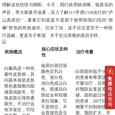
理解这份彷徨与期盼。今天，我们就用较清晰、较真实的
声音，带大家拨开迷雾，深入了解311窄谱UVB光疗的“庐
山真面目”，看看它到底是不是那个能帮助我们找回“斑
斓”肤色的有效途径。往深了说，这不仅仅是关于一种医
疗器械，更是关于希望、关于生活质量的真切关怀。
核心症状及特
疾病概况
治疗考量
性
临床白斑症状
白癜风是一种色
颜色呈乳白
白斑面积低于50%
素性皮肤病，其
色、瓷白色、
的患者有希望达到
问题本身是皮肤
淡白色或云白
尽量治疗，后期做
黑色素细胞功能
色。搓揉后白
好预防反复是关
减退或缺失，导
斑处会有轻微
键。面积超过80%
致皮肤出现色素
发红现象。它
的患者，治疗目标
脱失。不治疗会
不是癌症，不
侧重于控制病情发
有并发症，可结
会直接危及生
展、预防扩大，并