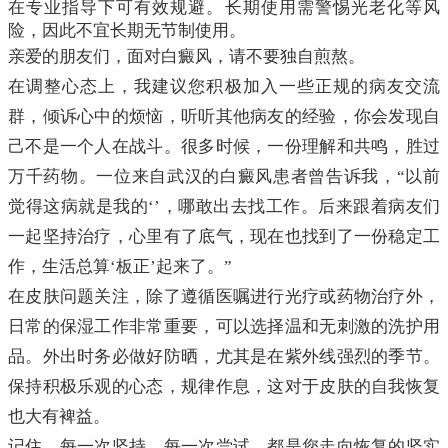
在专业指导下可有效规避。长期使用需警惕光老化等风
险，因此不宜长期无节制使用。
亲爱的朋友们，面对白癜风，请不要独自煎熬。
在调整心态上，我建议您积极加入一些正规的病友交流
群，倾诉心中的烦恼，听听其他病友的经验，你会发现自
己不是一个人在战斗。很多时候，一份理解和共鸣，胜过
万千药物。一位来自武汉的白癜风患者曾告诉我，“以前
觉得这病就是我的‘’，哪敢出去找工作。后来跟着病友们
一起坚持治疗，心里有了底气，现在也找到了一份稳定工
作，生活总算‘板正’起来了。”
在皮肤问题关注，除了遵循医嘱进行光疗或药物治疗外，
日常的保湿工作非常重要，可以选择温和无刺激的洗护用
品。外出时务必做好防晒，尤其是在紫外线强烈的季节。
保持积极乐观的心态，规律作息，这对于皮肤的自我恢复
也大有裨益。
记住，每一次坚持，每一次尝试，都是您走向恢复的坚实