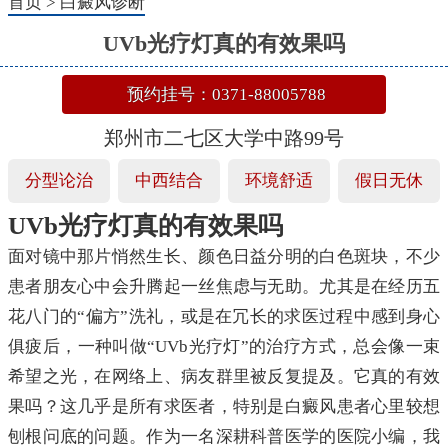
首页
>
白癜风诊断
UVb光疗灯真的有效果吗
预约挂号：0371-88005788
郑州市二七区大学中路99号
分型论治
中西结合
环境舒适
假日无休
UVb光疗灯真的有效果吗
面对镜中那片悄然生长、颜色日益分明的白色斑块，不少
患者朋友心中会升腾起一丝焦虑与无助。尤其是在经历五
花八门的“偏方”洗礼，或是在冗长的求医过程中感到身心
俱疲后，一种叫做“UVb光疗灯”的治疗方式，总会像一束
希望之光，在网络上、病友群里被反复提及。它真的有效
果吗？这几乎是所有求医者，特别是白癜风患者心里较想
刨根问底的问题。作为一名深耕科普医学的医院小编，我