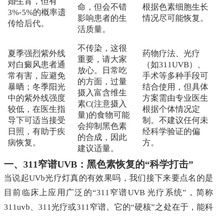
婚生育，但有
命，但会不错
根据色素细胞生长
3%-5%的概率遗
影响患者的生
情况尽可能恢复。
传给后代。
活质量。
不传染，这很
夏季强烈紫外线
药物疗法、光疗
重要，请大家
对白癜风患者通
（如311UVB）、
放心。日常吃
常有害，应避免
手术等多种手段可
的方面，过量
暴晒；冬季阳光
结合使用，但具体
摄入富含维生
中的紫外线强度
方案需由专业医生
素C(注意摄入
较低，在医生指
根据个体情况定
量)的食物可能
导下可适当接受
制。不建议任何未
会抑制黑色素
日照，有助于疾
经科学验证的偏
的合成，因此
病恢复。
方。
建议适量。
一、311窄谱UVB：黑色素恢复的“科学打击”
当说起UVb光疗灯真的有效果吗，我们接下来要点名的是
目前临床上应用广泛的“311窄谱UVB 光疗系统”，简称
311uvb、311光疗或311窄谱。它的“硬核”之处在于，能科