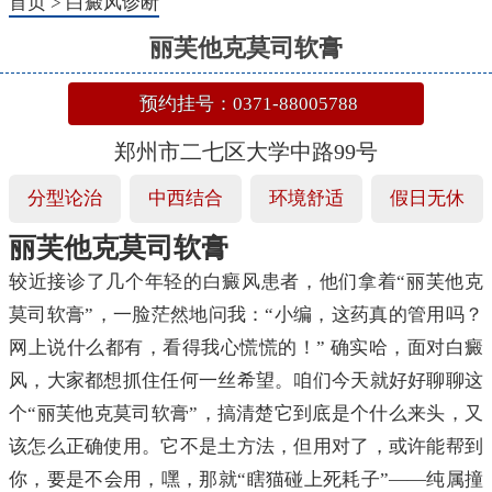
首页
>
白癜风诊断
丽芙他克莫司软膏
预约挂号：0371-88005788
郑州市二七区大学中路99号
分型论治
中西结合
环境舒适
假日无休
丽芙他克莫司软膏
较近接诊了几个年轻的白癜风患者，他们拿着“丽芙他克
莫司软膏”，一脸茫然地问我：“小编，这药真的管用吗？
网上说什么都有，看得我心慌慌的！” 确实哈，面对白癜
风，大家都想抓住任何一丝希望。咱们今天就好好聊聊这
个“丽芙他克莫司软膏”，搞清楚它到底是个什么来头，又
该怎么正确使用。它不是土方法，但用对了，或许能帮到
你，要是不会用，嘿，那就“瞎猫碰上死耗子”——纯属撞