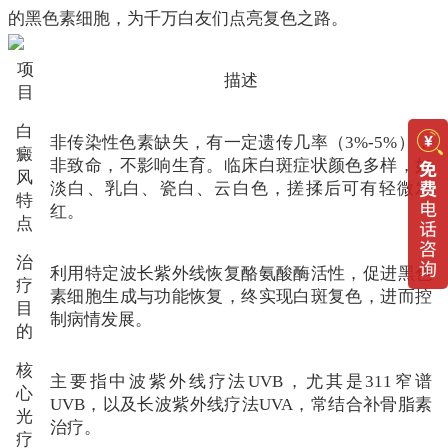
的黑色素细胞，为千万白友们点亮复色之路。
项
描述
目
白
非传染性色素缺失，有一定遗传几率（3%-5%），
癜
非致命，不影响生育。临床白斑症状颜色多样，如
风
淡白、乳白、瓷白、云白色，搓揉后可有轻微发
特
红。
点
治
利用特定波长紫外线恢复酪氨酸酶活性，促进黑色
疗
素细胞生成与功能恢复，终实现白斑复色，进而控
目
制病情发展。
的
核
主要指中波紫外线疗法UVB，尤其是311窄谱
心
UVB，以及长波紫外线疗法UVA，常结合补骨脂素
光
治疗。
疗