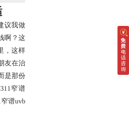
适
建议我做
钱啊？这
里，这样
朋友在治
而是那份
11窄谱
窄谱uvb