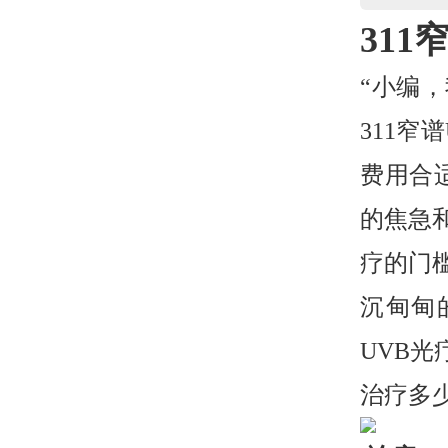
31
“小编
311
费用合
的焦急
疗的门
沉甸甸
UVB光
治疗多