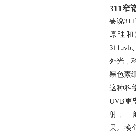
311
要说31
原理和
311u
外光，
黑色素
这种科
UVB
射，一
果。换