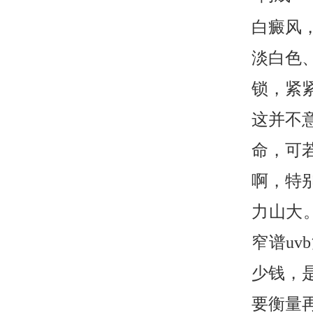
白癜风
淡白色
锁，紧
这并不
命，可
啊，特
力山大
窄谱u
少钱，
要衡量