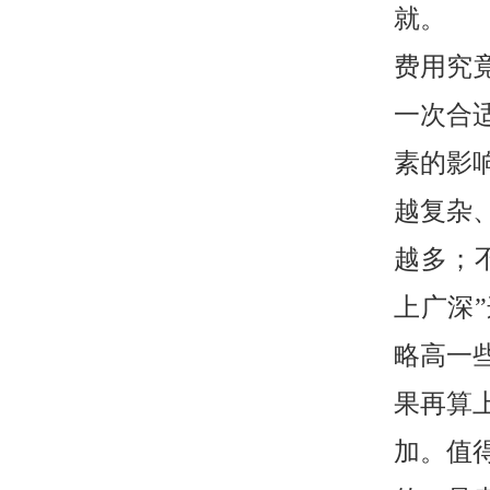
就。
费用究竟
一次合
素的影
越复杂
越多；
上广深
略高一
果再算
加。值