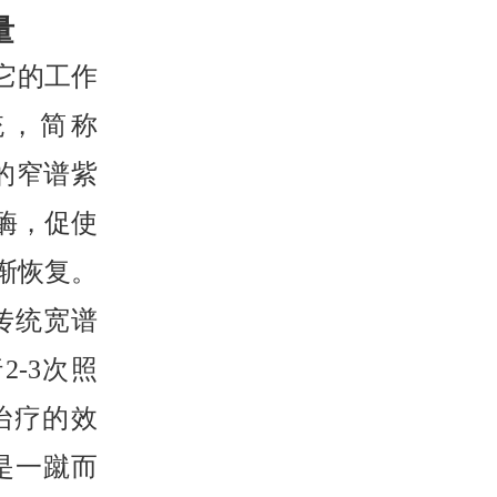
量
从它的工作
统，简称
米的窄谱紫
酶，促使
渐恢复。
传统宽谱
-3次照
治疗的效
是一蹴而