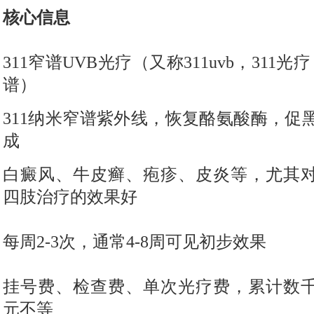
核心信息
311窄谱UVB光疗（又称311uvb，311光疗
谱）
311纳米窄谱紫外线，恢复酪氨酸酶，促
成
白癜风、牛皮癣、疱疹、皮炎等，尤其
四肢治疗的效果好
每周2-3次，通常4-8周可见初步效果
挂号费、检查费、单次光疗费，累计数
元不等