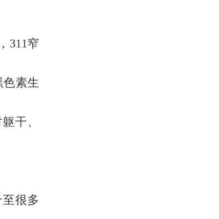
，311窄
黑色素生
对躯干、
千至很多