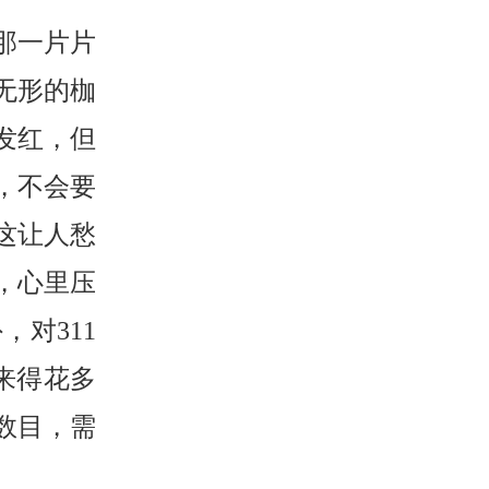
那一片片
无形的枷
发红，但
，不会要
这让人愁
，心里压
对311
来得花多
数目，需