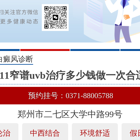
2
3
白癜风诊断
311窄谱uvb治疗多少钱做一次合
预约挂号：0371-88005788
郑州市二七区大学中路99号
论治
中西结合
环境舒适
假