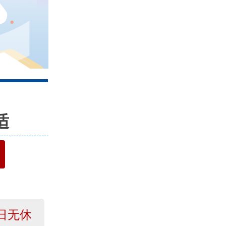
4
适
日无休