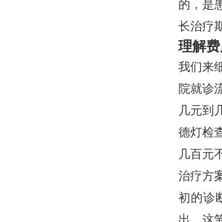
的，是
长治疗
理解费
我们来细
院就诊
几元到
德灯检
几百元
治疗方
初的诊
出。这