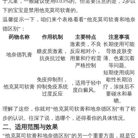
于儿童，一般建议使用0.03%的。但需要注意的是，2岁以
下的宝宝是禁用他克莫司软膏的。
温馨提示一下，咱们来个表格看看“他克莫司软膏和地奈
德区别”：
药物名称
作用机制
主要特点
注意事项
激素类，不良
长期使用可能
糖皮质激素，
反应相对小，
导致皮肤变
地奈德乳膏
抗炎抗过敏
用量和疗程需
薄、色素沉着
严格控制
等问题。
短期使用或间
免疫抑制剂，
歇性长期治
，适用于轻中
他克莫司软膏
抑制免疫系统
疗，涂抹后不
度白癜风。
过度反应
要碰水和暴
晒。
理解了这些，你就对“他克莫司软膏和地奈德区别”有了初
步的认识。往深了说，选哪个，还得看你的具体情况。
二、适用范围与效果
“他克莫司软膏和地奈德区别”的另一个重要方面，就是它