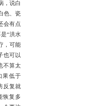
病，说白
白色、瓷
还会有点
是“洪水
疗，可能
子也可以
也不算太
如果低于
防反复就
能恢复多