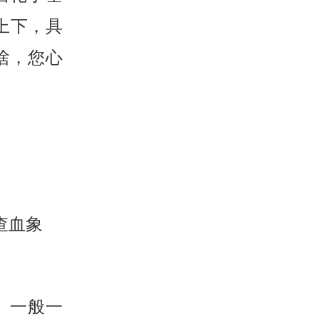
上下，具
啥，您心
查血象
 一般一