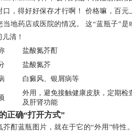
封口，得好好保存才行啊！ 价格嘛，百元
您当地药店或医院的情况。 这“蓝瓶子”是
门儿清！
称
盐酸氮芥酊
分
盐酸氮芥
病
白癜风、银屑病等
外用，避免接触健康皮肤，定期检
项
及肝肾功能
的正确“打开方式”
氮芥酊蓝瓶图片，就在于它的“外用”特性。