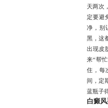
天两次
定要避
净，别
黑，这
出现皮
来“帮
住，每
间，定
蓝瓶子
白癜风