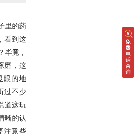
子里的药
，看到这
？毕竟，
琢磨，这
显眼的地
听过不少
说道这玩
清晰的认
要注意些