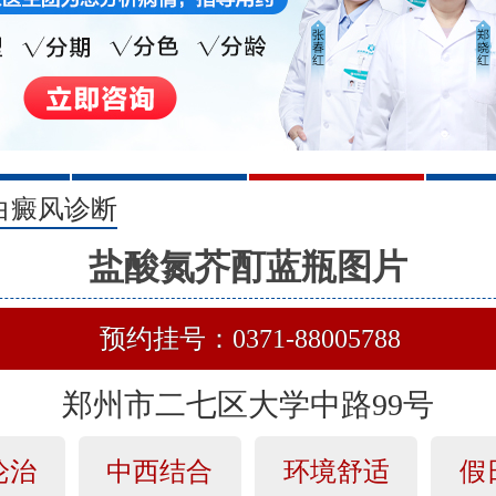
2
3
白癜风诊断
盐酸氮芥酊蓝瓶图片
预约挂号：0371-88005788
郑州市二七区大学中路99号
论治
中西结合
环境舒适
假