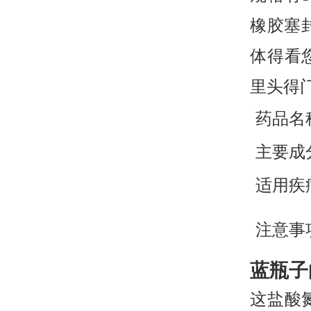
橡胶塞
体得看
里头得
药品名
主要成
适用疾
注意事
蓝瓶子
这盐酸