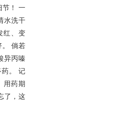
节！ 一
清水洗干
发红、变
。 倘若
酸异丙嗪
药。 记
 用药期
忘了，这