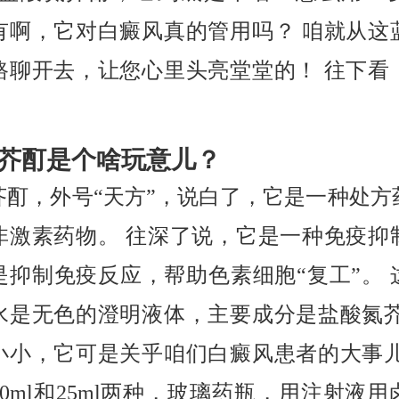
有啊，它对白癜风真的管用吗？ 咱就从这
路聊开去，让您心里头亮堂堂的！ 往下看
芥酊是个啥玩意儿？
芥酊，外号“天方”，说白了，它是一种处方
非激素药物。 往深了说，它是一种免疫抑
是抑制免疫反应，帮助色素细胞“复工”。 
水是无色的澄明液体，主要成分是盐酸氮芥
小小，它可是关乎咱们白癜风患者的大事儿
0ml和25ml两种，玻璃药瓶，用注射液