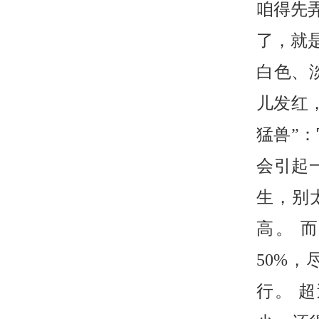
咱得先
了，就
白色、
儿发红
猛兽”
会引起
生，别
高。 
50%
行。 