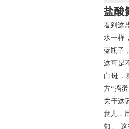
盐酸
看到这
水一样
蓝瓶子
这可是
白斑，
方“捣
关于这
意儿，
知。 