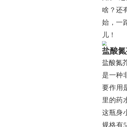
啥？还
始，一
儿！
盐酸氮
盐酸氮
是一种
要作用
里的药
这瓶身
规格有5