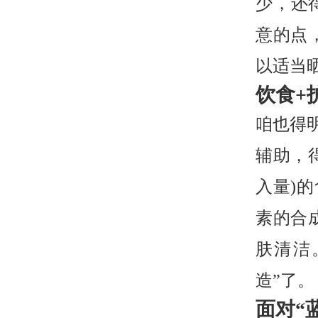
少，还
意的点
以适当
饮食+
咱也得
辅助，
入量)
素的合
肤清洁
造”了。
面对“