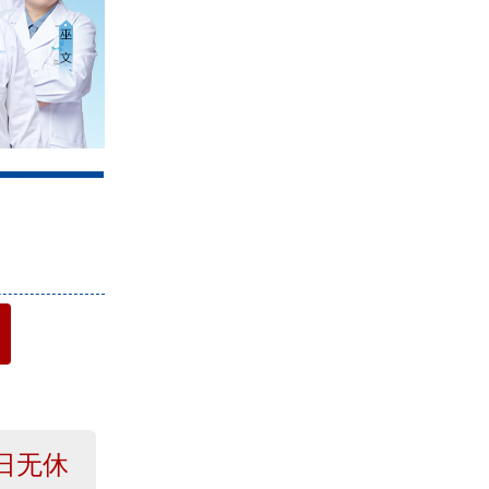
4
日无休