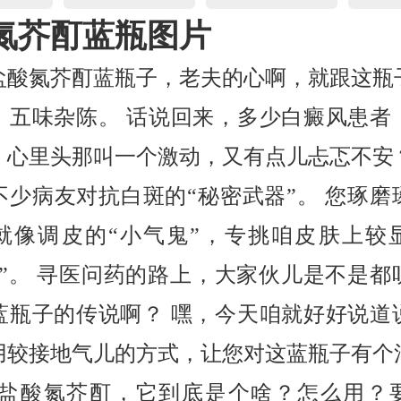
氮芥酊蓝瓶图片
盐酸氮芥酊蓝瓶子，老夫的心啊，就跟这瓶
，五味杂陈。 话说回来，多少白癜风患者
，心里头那叫一个激动，又有点儿忐忑不安
不少病友对抗白斑的“秘密武器”。 您琢磨
就像调皮的“小气鬼”，专挑咱皮肤上较
蛋”。 寻医问药的路上，大家伙儿是不是都
蓝瓶子的传说啊？ 嘿，今天咱就好好说道
用较接地气儿的方式，让您对这蓝瓶子有个
这盐酸氮芥酊，它到底是个啥？怎么用？