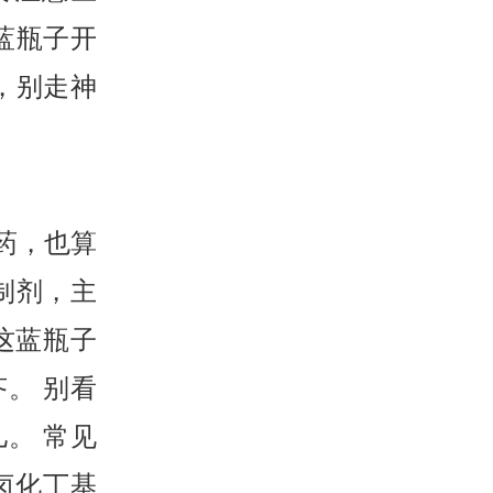
蓝瓶子开
，别走神
药，也算
制剂，主
这蓝瓶子
。 别看
。 常见
用卤化丁基