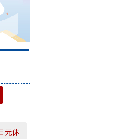
4
日无休