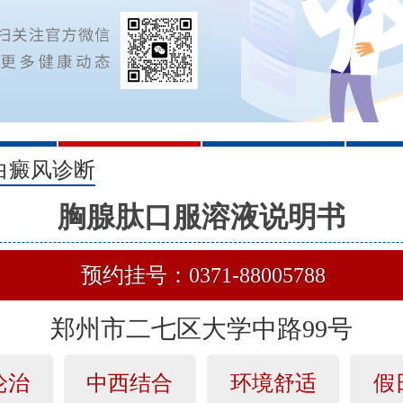
2
3
白癜风诊断
胸腺肽口服溶液说明书
预约挂号：0371-88005788
郑州市二七区大学中路99号
论治
中西结合
环境舒适
假