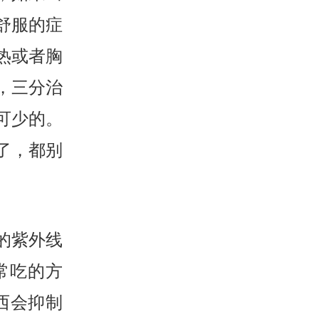
舒服的症
热或者胸
，三分治
可少的。
了，都别
的紫外线
常吃的方
西会抑制