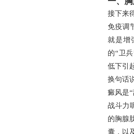
一、胸
接下来
免疫调
就是增
的“卫
低下引
换句话
癜风是“
战斗力
的胸腺
囊，以