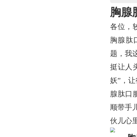
胸腺
各位，
胸腺肽
题，我
挺让人
妖”，
腺肽口
顺带手
伙儿心