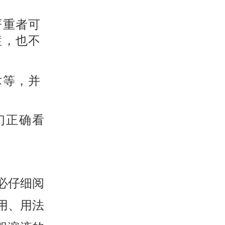
严重者可
症，也不
术等，并
们正确看
必仔细阅
用、用法