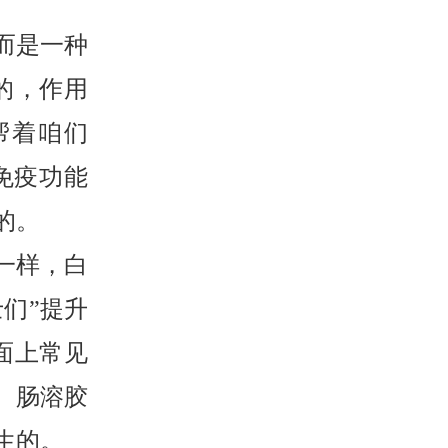
而是一种
的，作用
帮着咱们
免疫功能
的。
一样，白
士们”提升
面上常见
、肠溶胶
生的。