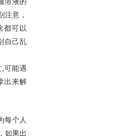
服溶液的
别注意，
啥都可以
别自己乱
,可能遇
拿出来解
为每个人
，如果出