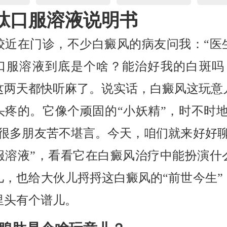
肽口服溶液说明书
较近在门诊，不少白癜风的病友问我：“医
口服溶液到底是个啥？能治好我的白斑吗？
这两天都快听麻了。说实话，白癜风这玩意
头疼的。它像个顽固的“小妖精”，时不时地
让很多朋友苦不堪言。今天，咱们就来好好聊
服溶液”，看看它在白癜风治疗中能扮演什
儿，也给大伙儿捋捋这白癜风的“前世今生”
里头有个谱儿。