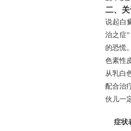
二、关
说起白
治之症
的恐慌
色素性
从乳白
配合治
伙儿一
症状