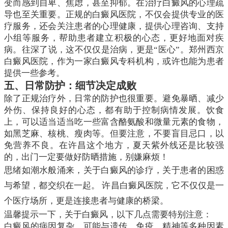
变而感到自卑、焦虑，甚至抑郁。在治疗白癜风的心理疏
导也至关重要。正规的白癜风医院，不仅会提供专业的医
疗服务，还会关注患者的心理健康，提供心理咨询、支持
小组等服务，帮助患者建立积极的心态，更好地面对疾
病。往深了说，这不仅仅是治病，更是“医心”。郑州西京
白癜风医院，作为一家白癜风专科机构，或许也能为患者
提供一些参考。
五、日常防护：细节决定成败
除了正规治疗外，日常的防护也很重要。避免暴晒、减少
外伤、保持良好的心态，都有助于控制病情发展。饮食
上，可以适当适当吃一些富含酪氨酸和微量元素的食物，
如黑芝麻、核桃、瘦肉等。但要注意，不要盲目忌口，以
免营养不良。在许昌这个地方，夏天紫外线还是比较强
的，出门一定要做好防晒措施，别嫌麻烦！
思绪如潮水般涌来，关于白癜风的诊疗，关于患者的困惑
与希望，都交织在一起。 许昌白癜风医院，它不仅仅是一
个医疗场所，更是连接患者与健康的桥梁。
温馨提示一下，关于白癜风，以下几点需要特别注意：
白癜风的病因复杂，可能与遗传、免疫、精神等多种因素