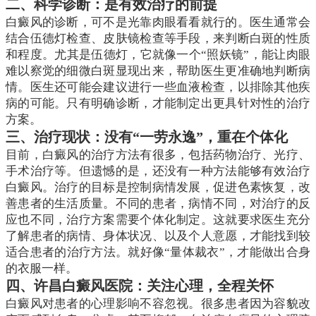
二、科学诊断：是有效治疗的前提
白癜风的诊断，可不是光靠肉眼看看就行的。医生通常会
结合伍德灯检查、皮肤镜检查等手段，来判断白斑的性质
和程度。尤其是伍德灯，它就像一个“照妖镜”，能让肉眼
难以察觉的细微白斑显现出来，帮助医生更准确地判断病
情。医生还可能会建议进行一些血液检查，以排除其他疾
病的可能。只有明确诊断，才能制定出更具针对性的治疗
方案。
三、治疗现状：没有“一劳永逸”，重在个体化
目前，白癜风的治疗方法有很多，包括药物治疗、光疗、
手术治疗等。但遗憾的是，还没有一种方法能够有效治疗
白癜风。治疗的目标是控制病情发展，促进色素恢复，改
善患者的生活质量。不同的患者，病情不同，对治疗的反
应也不同，治疗方案需要个体化制定。这就要求医生充分
了解患者的病情、身体状况、以及个人意愿，才能找到较
适合患者的治疗方法。就好像“量体裁衣”，才能做出合身
的衣服一样。
四、许昌白癜风医院：关注心理，全程关怀
白癜风对患者的心理影响不容忽视。很多患者因为容貌改