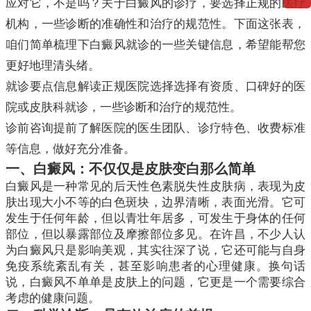
应对它，不是吗？关于白癜风的诊疗，要选择正规的医疗
机构，一些诊断的准确性和治疗的规范性。下面这张表，
咱们简单梳理下白癜风就诊的一些关键信息，希望能帮您
更好地理清头绪。
就诊要点信息解读正规医院选择选择有资质、口碑好的医
院或皮肤科就诊，一些诊断和治疗的规范性。
诊前咨询提前了解医院的医生团队、诊疗特色、收费标准
等信息，做好充分准备。
一、白癜风：不仅仅是皮肤变白那么简单
白癜风是一种常见的后天性色素脱失性皮肤病，表现为皮
肤出现大小不等的白色斑块，边界清晰，表面光滑。它可
发生于任何年龄，但以青壮年居多，可发生于身体的任何
部位，但以暴露部位及摩擦部位多见。在许昌，不少人认
为白癜风只是影响美观，其实往深了说，它还可能与自身
免疫系统紊乱有关，甚至影响患者的心理健康。换句话
说，白癜风不单单是皮肤上的问题，它更是一个需要综合
考虑的健康问题。