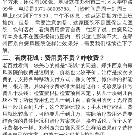
平方米，床位有108张。地址就在郑州市二七区大学中路
99号，电话是0371-88005788。门诊时间是周一到周日，
早上8:30到下午5:30，中午不休息，这点还是挺方便上班
族的。但是，需要注意的是，这家医院不是医保定点医
院，换句话说，看病费用需要自费。往深了说，白癜风治
疗本身也不在医保报销范围内，所以这点影响不大。在郑
州西京白癜风医院怎样治效果好，需要我们继续往下了
解。
二、看病花钱：费用贵不贵？咋收费？
老百姓看病，较关心的就是“花钱”的问题。郑州西京白癜
风医院的收费是透明的，价格也比较平价，治疗是按次收
费的，支持各种移动支付方式，像支付宝、微信啥的都能
用，很方便。具体的收费标准大概是这样：初诊复诊挂号
费几十块钱；检查费根据检查项目来定，从几十块到几百
块不等；药物费用也是几十到几百，看你用啥药；光疗费
用一般几百到几千，这个差距比较大；手术治疗的话，费
用就比较高了，可能要几千到几万。实际治疗费用还是要
结合你的具体情况和治疗方案来定。换句话说，每个人的
花费都不一样。郑州西京白癜风医院怎样治效果好？选择
适合自己的方案，也能在一定程度上控制费用。