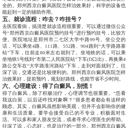
全的。郑州西京白癜风医院怎样治效果好，科学的设备也
能起到一定的辅助作用。
五、就诊流程：咋去？咋挂号？
去医院看病，搞清楚就诊流程很重要。可以通过微信公众
号“郑州西京白癜风医院预约挂号”进行预约挂号，比较方
便。医院地址是郑州市二七区大学中路99号。坐公交的
话，可以乘坐4路、111路、552路、904路到“大学路路寨
站”下车，往前走80米左右就到了。坐地铁的话，可以乘
坐地铁5号线到“市第二人民医院站”下车(D口出)，再换乘4
路公交车在“大学路淮河路站”下车，走到对面就到了。往
深了说，交通还是比较便利的。郑州西京白癜风医院怎样
治效果好，提前预约，规划好路线，也能节省不少时间。
六、心理建设：得了白癜风，别慌！
得了白癜风，除了积极治疗，心理调节也很重要。“恁看
我这白斑，以后还咋找对象啊？”很多患者都会有这样的
顾虑。其实，白癜风虽然影响美观，但并不会影响你的健
康和生活质量。要学会接受自己的不专业，积极面对生
活。可以多和家人朋友交流，或者寻求心理医生的帮助。
往深了说，心态好，也是治疗的一部分。郑州西京白癜风