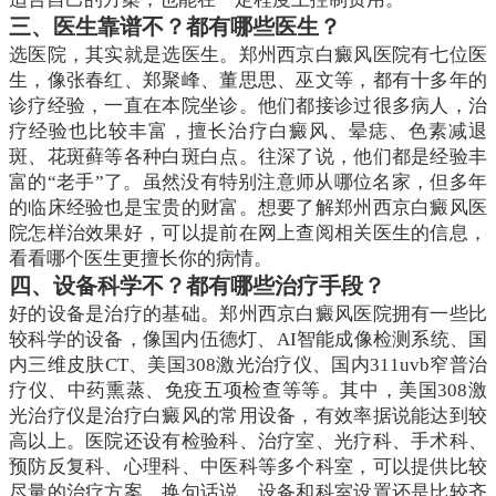
三、医生靠谱不？都有哪些医生？
选医院，其实就是选医生。郑州西京白癜风医院有七位医
生，像张春红、郑聚峰、董思思、巫文等，都有十多年的
诊疗经验，一直在本院坐诊。他们都接诊过很多病人，治
疗经验也比较丰富，擅长治疗白癜风、晕痣、色素减退
斑、花斑藓等各种白斑白点。往深了说，他们都是经验丰
富的“老手”了。虽然没有特别注意师从哪位名家，但多年
的临床经验也是宝贵的财富。想要了解郑州西京白癜风医
院怎样治效果好，可以提前在网上查阅相关医生的信息，
看看哪个医生更擅长你的病情。
四、设备科学不？都有哪些治疗手段？
好的设备是治疗的基础。郑州西京白癜风医院拥有一些比
较科学的设备，像国内伍德灯、AI智能成像检测系统、国
内三维皮肤CT、美国308激光治疗仪、国内311uvb窄普治
疗仪、中药熏蒸、免疫五项检查等等。其中，美国308激
光治疗仪是治疗白癜风的常用设备，有效率据说能达到较
高以上。医院还设有检验科、治疗室、光疗科、手术科、
预防反复科、心理科、中医科等多个科室，可以提供比较
尽量的治疗方案。换句话说，设备和科室设置还是比较齐